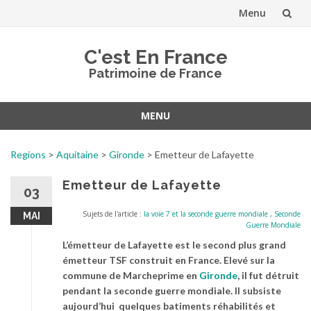
Menu
Aller
C'est En France
au
Patrimoine de France
contenu
MENU
Aller
au
Regions
>
Aquitaine
>
Gironde
>
Emetteur de Lafayette
contenu
Emetteur de Lafayette
03
Sujets de l'article :
la voie 7 et la seconde guerre mondiale
,
Seconde
MAI
Guerre Mondiale
L’émetteur de Lafayette est le second plus grand
émetteur TSF construit en France. Elevé sur la
commune de Marcheprime en
Gironde
, il fut détruit
pendant la seconde guerre mondiale. Il subsiste
aujourd’hui quelques batiments réhabilités et