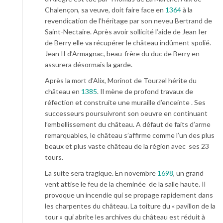
Chalençon, sa veuve, doit faire face en
1364
à la
revendication de l’héritage par son neveu Bertrand
de
Saint-Nectaire.
Après avoir sollicité l’aide de
Jean Ier
de Berry elle va récupérer le château indûment spolié.
Jean II d’Armagnac, beau-frère du duc de Berry en
assurera désormais la garde.
Après la mort d’Alix, Morinot de Tourzel hérite du
château en
1385
. Il mène de profond travaux de
réfection et construite une muraille d’enceinte . Ses
successeurs poursuivront son oeuvre en continuant
l’embellissement du château. A défaut de faits d’arme
remarquables, le château s’affirme comme l’un des plus
beaux et plus vaste château de la région avec ses 23
tours.
La suite sera tragique. En novembre
1698
, un grand
vent attise le feu de la cheminée de la salle haute. Il
provoque un incendie qui se propage rapidement dans
les charpentes du château. La toiture du « pavillon de la
tour » qui abrite les archives du château est réduit à