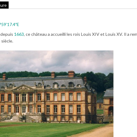
ture
°59’17.4″E
s depuis
1663
, ce château a accueilli les rois Louis XIV et Louis XV. Il a r
 siècle.