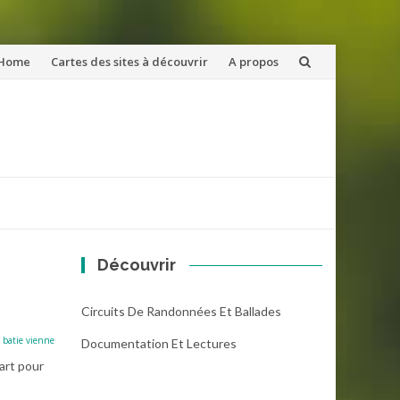
ler
Home
Cartes des sites à découvrir
A propos
u
ntenu
Découvrir
Circuits De Randonnées Et Ballades
a batie vienne
Documentation Et Lectures
art pour