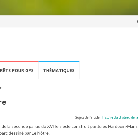
Al
a
co
ÉRÊTS POUR GPS
THÉMATIQUES
re
re
Sujets de l'article :
histoire du chateau de l
 de la seconde partie du XVIIe siècle construit par Jules Hardouin-Mans
parc dessiné par Le Nôtre.