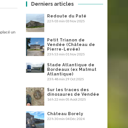
Derniers articles
Redoute du Paté
22 h 03 min
03 Nov 2025
emplacé un
Petit Trianon de
Vendée (Château de
Pierre-Levée)
23 h 53 min
01 Nov 2025
Stade Atlantique de
Bordeaux (ex Matmut
Atlantique)
23 h 48 min
29 Oct 2025
Sur les traces des
dinosaures de Vendée
16 h 22 min
05 Août 2025
Château Borely
22 h 30 min
04 Déc 2024