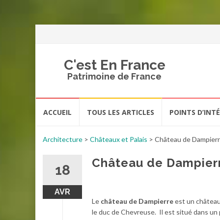
C'est En France
Patrimoine de France
Aller
ACCUEIL
TOUS LES ARTICLES
POINTS D’INT
au
contenu
Architecture
>
Châteaux et Palais
>
Château de Dampier
Château de Dampier
18
AVR
Le
château de Dampierre
est un château
le duc de Chevreuse. Il est situé dans un 