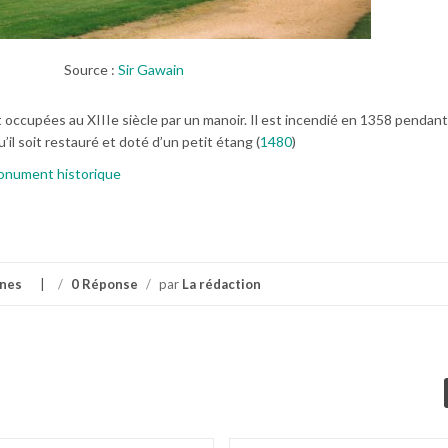
Source :
Sir Gawain
occupées au XIIIe siècle par un manoir. Il est incendié en 1358 pendant
u’il soit restauré et doté d’un petit étang (
1480
)
onument historique
ines
/
0 Réponse
/
par
La rédaction