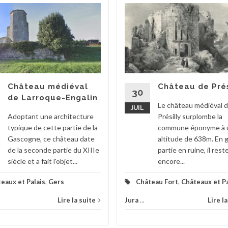
Château médiéval
Château de Prés
30
de Larroque-Engalin
Le château médiéval 
JUIL
Adoptant une architecture
Présilly surplombe la
typique de cette partie de la
commune éponyme à 
Gascogne, ce château date
altitude de 638m. En 
de la seconde partie du XIIIe
partie en ruine, il rest
siècle et a fait l'objet...
encore...
eaux et Palais
,
Gers
Château Fort
,
Châteaux et Pa
Lire la suite
Jura
...
Lire l