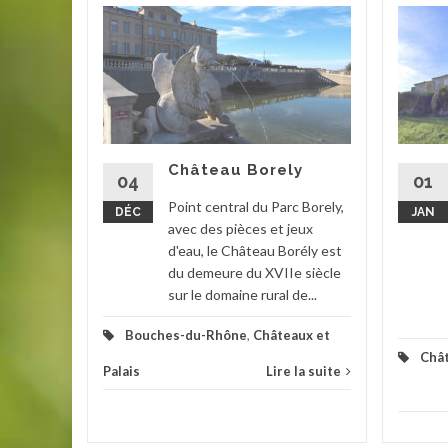
draut est
IVe
 région
onde. Il a
Château Borely
04
01
Point central du Parc Borely,
DÉC
JAN
Palais
,
avec des pièces et jeux
d'eau, le Château Borély est
la suite
du demeure du XVIIe siècle
sur le domaine rural de...
Bouches-du-Rhône
,
Châteaux et
Chât
Palais
Lire la suite