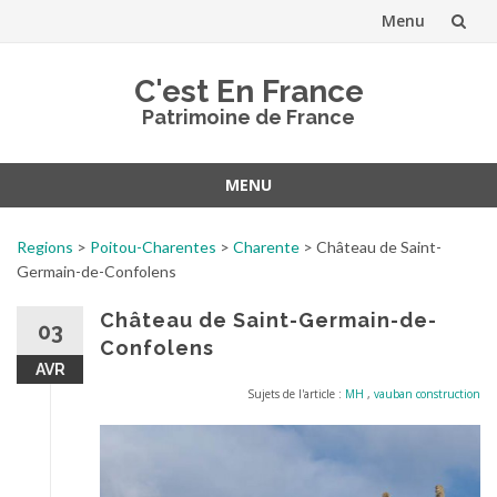
Menu
Aller
C'est En France
au
Patrimoine de France
contenu
MENU
Aller
au
Regions
>
Poitou-Charentes
>
Charente
>
Château de Saint-
contenu
Germain-de-Confolens
Château de Saint-Germain-de-
03
Confolens
AVR
Sujets de l'article :
MH
,
vauban construction