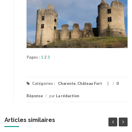
Pages :
1
2
3
Catégories :
Charente
,
Château Fort
/
0
Réponse
/
par
La rédaction
Articles similaires