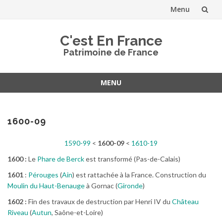
Menu
Aller
C'est En France
au
Patrimoine de France
contenu
MENU
Aller
au
contenu
1600-09
1590-99
<
1600-09
<
1610-19
1600 :
Le
Phare de Berck
est transformé (Pas-de-Calais)
1601
:
Pérouges
(
Ain
) est rattachée à la France. Construction du
Moulin du Haut-Benauge
à Gornac (
Gironde
)
1602 :
Fin des travaux de destruction par Henri IV du
Château
Riveau
(
Autun
, Saône-et-Loire)