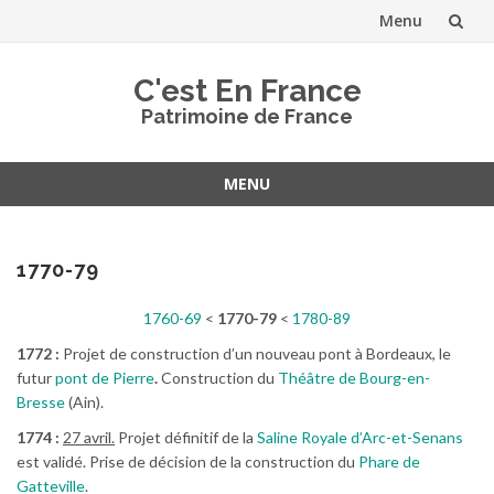
Menu
Aller
C'est En France
au
Patrimoine de France
contenu
MENU
Aller
au
contenu
1770-79
1760-69
<
1770-79
<
1780-89
1772 :
Projet de construction d’un nouveau pont à Bordeaux, le
futur
pont de Pierre
.
Construction du
Théâtre de Bourg-en-
Bresse
(Ain).
1774 :
27 avril.
Projet définitif de la
Saline Royale d’Arc-et-Senans
est validé. Prise de décision de la construction du
Phare de
Gatteville
.