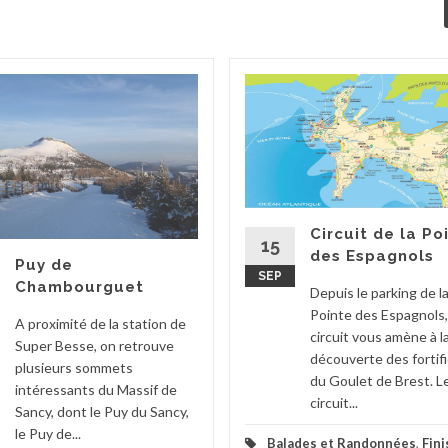
Circuit de la Po
15
des Espagnols
Puy de
SEP
Chambourguet
Depuis le parking de l
Pointe des Espagnols,
A proximité de la station de
circuit vous amène à l
Super Besse, on retrouve
découverte des fortif
plusieurs sommets
du Goulet de Brest. L
intéressants du Massif de
circuit...
Sancy, dont le Puy du Sancy,
le Puy de...
Balades et Randonnées
,
Fini