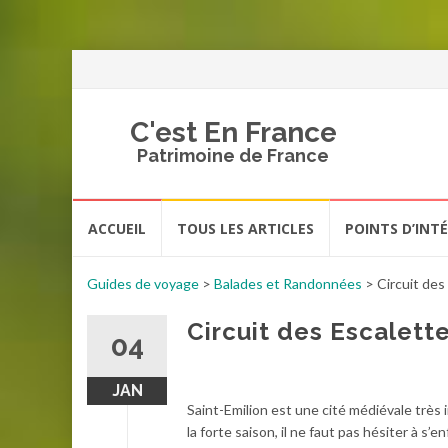
C'est En France
Patrimoine de France
Aller
ACCUEIL
TOUS LES ARTICLES
POINTS D’INT
au
contenu
Guides de voyage
>
Balades et Randonnées
>
Circuit des
Circuit des Escalette
04
JAN
Saint-Emilion est une cité médiévale très 
la forte saison, il ne faut pas hésiter à 