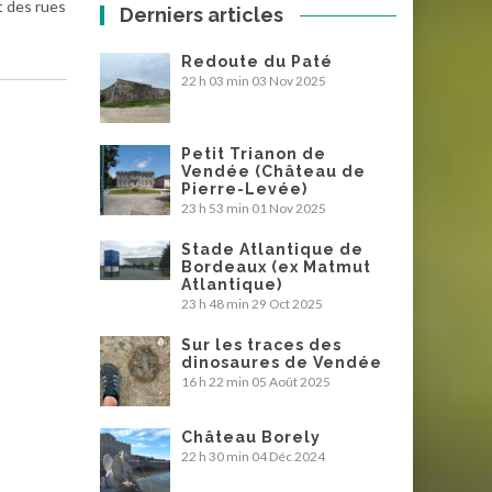
t des rues
Derniers articles
Redoute du Paté
22 h 03 min
03 Nov 2025
Petit Trianon de
Vendée (Château de
Pierre-Levée)
23 h 53 min
01 Nov 2025
Stade Atlantique de
Bordeaux (ex Matmut
Atlantique)
23 h 48 min
29 Oct 2025
Sur les traces des
dinosaures de Vendée
16 h 22 min
05 Août 2025
Château Borely
22 h 30 min
04 Déc 2024