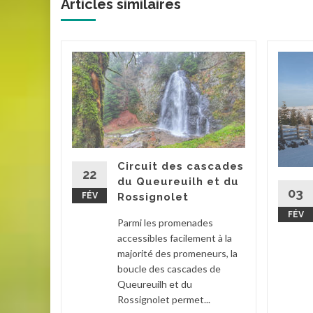
Articles similaires
ux Lyon
e mondial
x-Lyon
couverte
ense un
...
Circuit des cascades
22
du Queureuilh et du
on
,
03
FÉV
Rossignolet
la suite
FÉV
Parmi les promenades
accessibles facilement à la
majorité des promeneurs, la
boucle des cascades de
Queureuilh et du
Rossignolet permet...