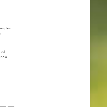
res plus
n
 qui
end à