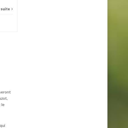
a suite
seront
uzot,
 le
qui