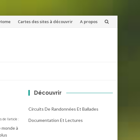
ler
Home
Cartes des sites à découvrir
A propos
u
ntenu
Découvrir
Circuits De Randonnées Et Ballades
s de l'article :
Documentation Et Lectures
de monde à
plus