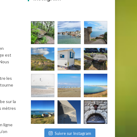
en
ge est
. Nous
tre les
 tourne
be sur la
es mètres
n ligne
u’on
Suivre sur Instagram