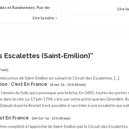
ades et Randonnées
,
Puy-de-
Lire l
Lire la suite
s Escalettes (Saint-Emilion)
”
7 min)
méconnus de Saint-Emilion en suivant le Circuit des Escalettes. […]
ion : C'est En France
(4 Jan ’16 - 23 h 38 min)
l’armée de Sully qui y provoque une brèche. En 1605, toutes les portes 
r dans la cité. Le 17 juin 1794, c’est par cette porte que les Girondins B
. Depuis la porte Brunet il est possible d »accéder à une escalette qui suit
st En France
(24 Oct ’16 - 15 h 03 min)
tre complété à l’approche de Saint-Emilion par le Circuit des Escalettes 