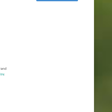
grand
Roy
.