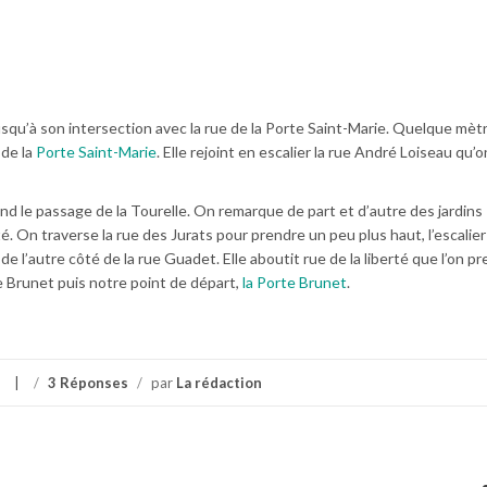
qu’à son intersection avec la rue de la Porte Saint-Marie. Quelque mèt
 de la
Porte Saint-Marie
. Elle rejoint en escalier la rue André Loiseau qu’o
end le passage de la Tourelle. On remarque de part et d’autre des jardins
té. On traverse la rue des Jurats pour prendre un peu plus haut, l’escalier
 de l’autre côté de la rue Guadet. Elle aboutit rue de la liberté que l’on pr
te Brunet puis notre point de départ,
la Porte Brunet
.
/
3 Réponses
/
par
La rédaction