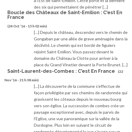
à l’Est de Saint-Emilion. Cette porte et la dernière
des six qui permettaient de pénétrer […]
Boucle des Châteaux de Saint-Emilion : C'est En
France
(24 Oct ’16 - 15 h 02 min)
[…] Depuis le château, descendez vers le chemin de
Gongaban par une allée de grave aménagée dans la
déclivité. Le chemin qui est bordé de figuiers
rejoint Saint-Emilion. Vous passez devant le
domaine du Château la Clotte pour arriver à la
place du Grand Vinetier devant la Porte Brunet. […]
Saint-Laurent-des-Combes : C'est En France
(22
Nov ’16 - 21 h 38 min)
[…] La découverte de la commune s’effectue de
façon privilégiée par ses chemins de randonnée qui
gravissent les côteaux depuis le nouveau bourg
vers son église. La succession de combes crée un
paysage exceptionnel avec, depuis le parvis de
l’Eglise, une vue panoramique sur la vallée de la
Dordogne. Plus loin en suivant le circuit de
randonnée départemental la vue s’ouvre sur un