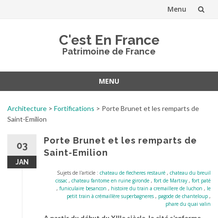
Menu
Aller
C'est En France
au
Patrimoine de France
contenu
MENU
Aller
au
Architecture
>
Fortifications
>
Porte Brunet et les remparts de
contenu
Saint-Emilion
Porte Brunet et les remparts de
03
Saint-Emilion
JAN
Sujets de l'article :
chateau de flecheres restauré
,
chateau du breuil
cissac
,
chateau fantome en ruine gironde
,
fort de Martray
,
fort paté
,
funiculaire besancon
,
histoire du train a cremaillere de luchon
,
le
petit train à crémaillère superbagneres
,
pagode de chanteloup
,
phare du quai valin
A partir du début du XIIIe siècle, la cité s’enferme