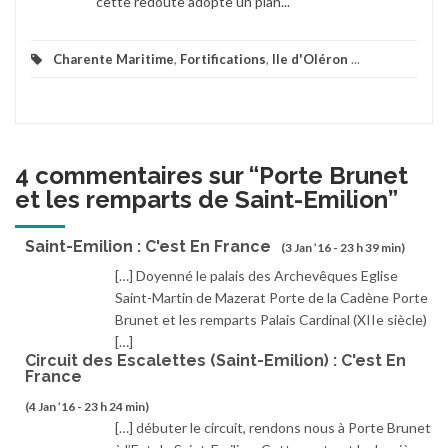
cette redoute adopte un plan...
Charente Maritime
,
Fortifications
,
Ile d'Oléron
...
4 commentaires sur “
Porte Brunet
et les remparts de Saint-Emilion
”
Saint-Emilion : C'est En France
(3 Jan ’16 - 23 h 39 min)
[…] Doyenné le palais des Archevêques Eglise
Saint-Martin de Mazerat Porte de la Cadène Porte
Brunet et les remparts Palais Cardinal (XIIe siècle)
[…]
Circuit des Escalettes (Saint-Emilion) : C'est En
France
(4 Jan ’16 - 23 h 24 min)
[…] débuter le circuit, rendons nous à Porte Brunet