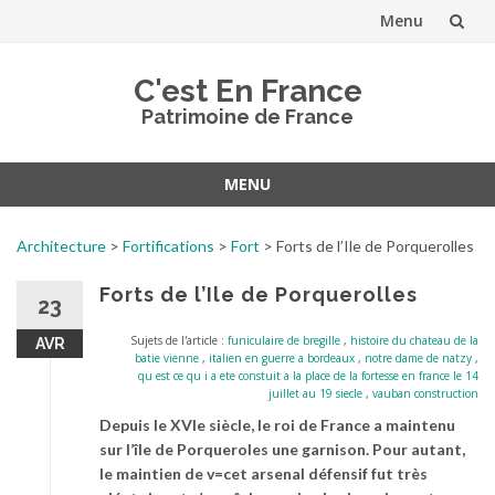
Menu
Aller
C'est En France
au
Patrimoine de France
contenu
MENU
Aller
au
Architecture
>
Fortifications
>
Fort
>
Forts de l’Ile de Porquerolles
contenu
Forts de l’Ile de Porquerolles
23
Sujets de l'article :
funiculaire de bregille
,
histoire du chateau de la
AVR
batie vienne
,
italien en guerre a bordeaux
,
notre dame de natzy
,
qu est ce qu i a ete constuit a la place de la fortesse en france le 14
juillet au 19 siecle
,
vauban construction
Depuis le XVIe siècle, le roi de France a maintenu
sur l’île de Porqueroles une garnison. Pour autant,
le maintien de v=cet arsenal défensif fut très