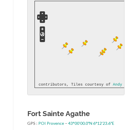
© 
OpenStreetMap
  contributors, Tiles courtesy of 
Andy Al
Fort Sainte Agathe
GPS :
POI Provence
–
43°00’00.0″N 6°12’23.6″E