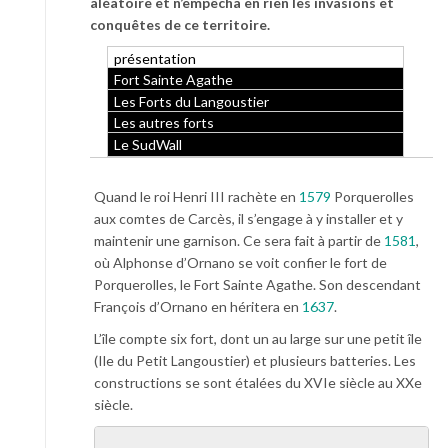
aléatoire et n’empêcha en rien les invasions et
conquêtes de ce territoire.
présentation
Fort Sainte Agathe
Les Forts du Langoustier
Les autres forts
Le SudWall
Quand le roi Henri III rachète en
1579
Porquerolles
aux comtes de Carcès, il s’engage à y installer et y
maintenir une garnison. Ce sera fait à partir de
1581
,
où Alphonse d’Ornano se voit confier le fort de
Porquerolles, le Fort Sainte Agathe. Son descendant
François d’Ornano en héritera en
1637
.
L’île compte six fort, dont un au large sur une petit île
(Ile du Petit Langoustier) et plusieurs batteries. Les
constructions se sont étalées du XVIe siècle au XXe
siècle.