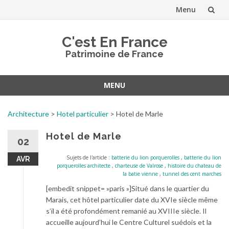
Menu
Aller
C'est En France
au
Patrimoine de France
contenu
MENU
Aller
au
Architecture
>
Hotel particulier
>
Hotel de Marle
contenu
Hotel de Marle
02
Sujets de l'article :
batterie du lion porquerolles
,
batterie du lion
AVR
porquerolles architecte
,
charteuse de Valrose
,
histoire du chateau de
la batie vienne
,
tunnel des cent marches
[embedit snippet= »paris »]Situé dans le quartier du
Marais, cet hôtel particulier date du XVIe siècle même
s’il a été profondément remanié au XVIIIe siècle. Il
accueille aujourd’hui le Centre Culturel suédois et la