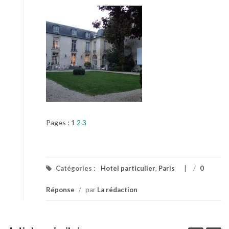
Pages :
1
2
3
Catégories :
Hotel particulier
,
Paris
/
0
Réponse
/
par
La rédaction