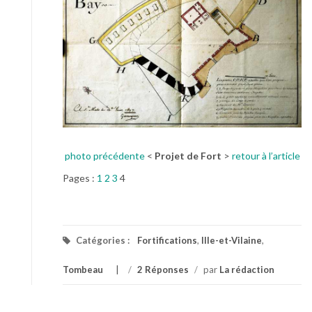
photo précédente
<
Projet de Fort
>
retour à l’article
Pages :
1
2
3
4
Catégories :
Fortifications
,
Ille-et-Vilaine
,
Tombeau
/
2 Réponses
/
par
La rédaction