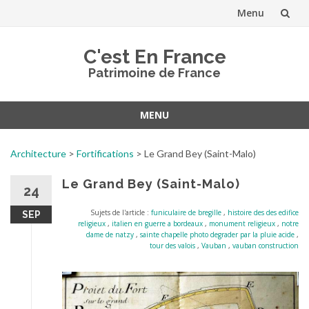
Menu
Aller
C'est En France
au
Patrimoine de France
contenu
MENU
Aller
au
Architecture
>
Fortifications
>
Le Grand Bey (Saint-Malo)
contenu
Le Grand Bey (Saint-Malo)
24
Sujets de l'article :
funiculaire de bregille
,
histoire des des edifice
SEP
religieux
,
italien en guerre a bordeaux
,
monument religieux
,
notre
dame de natzy
,
sainte chapelle photo degrader par la pluie acide
,
tour des valois
,
Vauban
,
vauban construction