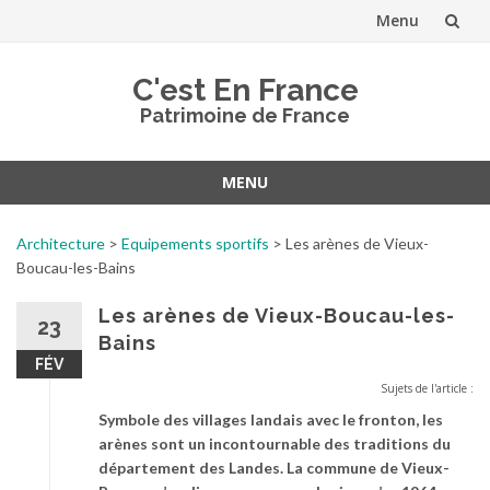
Menu
Aller
C'est En France
au
Patrimoine de France
contenu
MENU
Aller
au
Architecture
>
Equipements sportifs
>
Les arènes de Vieux-
contenu
Boucau-les-Bains
Les arènes de Vieux-Boucau-les-
23
Bains
FÉV
Sujets de l'article :
Symbole des villages landais avec le fronton, les
arènes sont un incontournable des traditions du
département des Landes. La commune de Vieux-