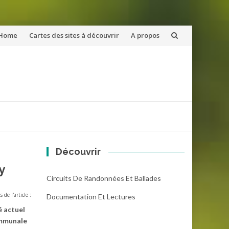
ler
Home
Cartes des sites à découvrir
A propos
u
ntenu
Découvrir
y
Circuits De Randonnées Et Ballades
s de l'article :
Documentation Et Lectures
é actuel
communale