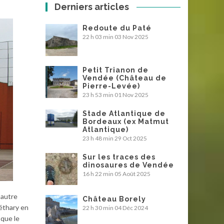
Derniers articles
Redoute du Paté
22 h 03 min
03 Nov 2025
Petit Trianon de
Vendée (Château de
Pierre-Levée)
23 h 53 min
01 Nov 2025
Stade Atlantique de
Bordeaux (ex Matmut
Atlantique)
23 h 48 min
29 Oct 2025
Sur les traces des
dinosaures de Vendée
16 h 22 min
05 Août 2025
’autre
Château Borely
uéthary en
22 h 30 min
04 Déc 2024
que le