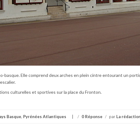
néo-basque. Elle comprend deux arches en plein cintre entourant un porti
escalier.
ons culturelles et sportives sur la place du Fronton.
ays Basque
,
Pyrénées Atlantiques
/
0 Réponse
/
par
La rédactio