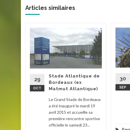
Articles similaires
-Vieux
elza et le
cette
a
port de
Stade Atlantique de
30
29
Bordeaux (ex
SEP
OCT
Matmut Atlantique)
age
Le Grand Stade de Bordeaux
la suite
a été inauguré le mardi 19
avril 2015 et accueille sa
première rencontre sportive
officielle le samedi 23...
Pay