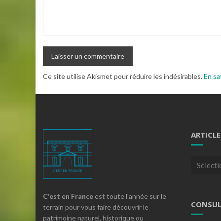
Ce site utilise Akismet pour réduire les indésirables.
En sa
ARTICLE
Articles
par
theme
C'est en France
est toute l'année sur le
CONSUL
terrain pour vous faire découvrir le
patrimoine naturel, historique ou