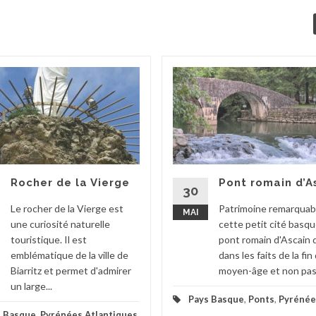
Rocher de la Vierge
Pont romain d’A
30
Le rocher de la Vierge est
Patrimoine remarquab
MAI
une curiosité naturelle
cette petit cité basque
touristique. Il est
pont romain d'Ascain 
emblématique de la ville de
dans les faits de la fin
Biarritz et permet d'admirer
moyen-âge et non pas 
un large...
Pays Basque
,
Ponts
,
Pyrénée
s Basque
,
Pyrénées Atlantiques
,