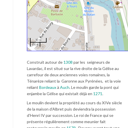
50 m
100 ft
Construit autour de
1308
par les seigneurs de
Lavardac, il est situé sur la rive droite de la Gélise au
carrefour de deux anciennes voies romaines, la
Ténarèze reliant la Garonne aux Pyrénées, et la voie
reliant
Bordeaux
à
Auch
. Le moulin garde la pont qui
enjambe la Gélise qui existait déjà en
1271
.
Le moulin devient la propriété au cours du XIVe siècle
de la maison d’Albret puis deviendra la possession
d’Henri IV par succession. Le roi de France qui se
présente régulièrement comme meunier fait
restaurer le moulin en
1579
. Devenu avant tout une