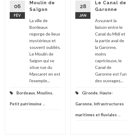
Moulin de
Le Canal de
06
28
Saïgon
Garonne
FÉV
JAN
La ville de
Assurant la
Bordeaux
liaison entre le
regorge de lieux
Canal du Midi et
mystérieux et
la partie aval de
souvent oubliés.
la Garonne,
Le Moulin de
moins
Saïgon qui se
capricieuse, le
situe rue du
Canal de
Mascaret en est
Garonne est l'un
l'exemple...
des ouvrages...
Bordeaux
,
Moulins
,
Gironde
,
Haute-
Petit patrimoine
...
Garonne
,
Infrastructures
maritimes et fluviales
...