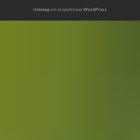
Islemag
est propulsé par
WordPress