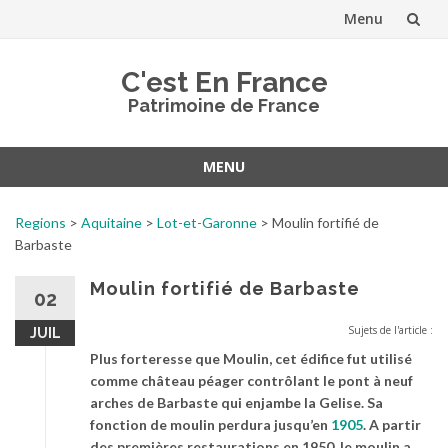
Menu
Aller
C'est En France
au
Patrimoine de France
contenu
MENU
Aller
au
Regions
>
Aquitaine
>
Lot-et-Garonne
>
Moulin fortifié de
contenu
Barbaste
Moulin fortifié de Barbaste
02
Sujets de l'article :
JUIL
Plus forteresse que Moulin, cet édifice fut utilisé
comme château péager contrôlant le pont à neuf
arches de Barbaste qui enjambe la Gelise. Sa
fonction de moulin perdura jusqu’en
1905
. A partir
des premières restaurations en 1950, le moulin a