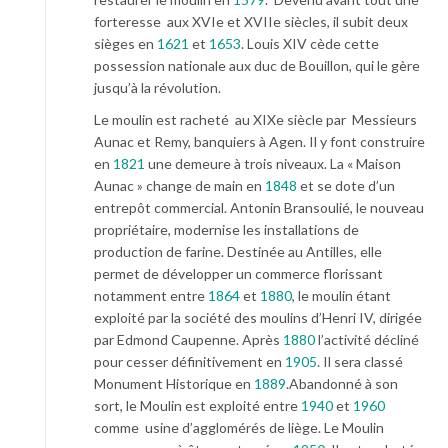
forteresse aux XVIe et XVIIe siècles, il subit deux
sièges en
1621
et
1653
. Louis XIV cède cette
possession nationale aux duc de Bouillon, qui le gère
jusqu’à la révolution.
Le moulin est racheté au XIXe siècle par Messieurs
Aunac et Remy, banquiers à Agen. Il y font construire
en
1821
une demeure à trois niveaux. La « Maison
Aunac » change de main en
1848
et se dote d’un
entrepôt commercial. Antonin Bransoulié, le nouveau
propriétaire, modernise les installations de
production de farine. Destinée au Antilles, elle
permet de développer un commerce florissant
notamment entre
1864
et
1880
, le moulin étant
exploité par la société des moulins d’Henri IV, dirigée
par Edmond Caupenne. Après
1880
l’activité décliné
pour cesser définitivement en
1905
. Il sera classé
Monument Historique en
1889
.Abandonné à son
sort, le Moulin est exploité entre
1940
et
1960
comme usine d’agglomérés de liège. Le Moulin