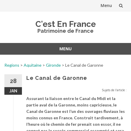
Menu
Aller
C'est En France
au
Patrimoine de France
contenu
MENU
Aller
au
Regions
>
Aquitaine
>
Gironde
>
Le Canal de Garonne
contenu
Le Canal de Garonne
28
Sujets de l'article :
JAN
Assurant la liaison entre le Canal du Midi et la
partie aval de la Garonne, moins capricieuse, le
Canal de Garonne est l’un des ouvrages fluviaux les
moins connus en France. Construit tardivement, à
l’heure où le chemin de fer prenait son essor, il ne
connut pas le succès commercial escompté et sera