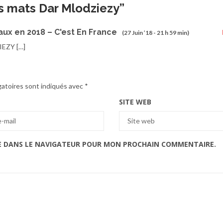
is mats Dar Mlodziezy
”
ux en 2018 – C'est En France
(27 Juin ’18 - 21 h 59 min)
IEZY […]
gatoires sont indiqués avec
*
SITE WEB
E DANS LE NAVIGATEUR POUR MON PROCHAIN COMMENTAIRE.