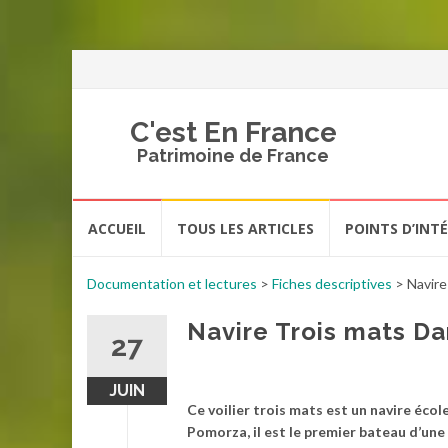
C'est En France
Patrimoine de France
Aller
ACCUEIL
TOUS LES ARTICLES
POINTS D’INT
au
contenu
Documentation et lectures
>
Fiches descriptives
>
Navire
Navire Trois mats Da
27
JUIN
Ce voilier trois mats est un navire écol
Pomorza, il est le premier bateau d’une s