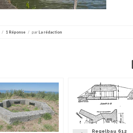
/
1 Réponse
/
par
La rédaction
Regelbau 612