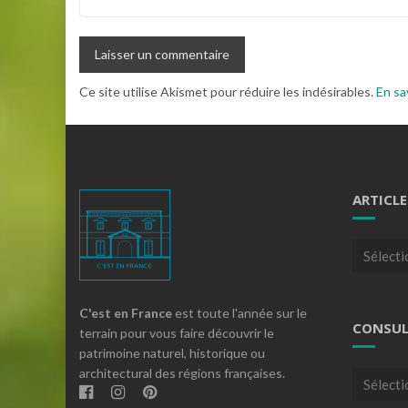
Ce site utilise Akismet pour réduire les indésirables.
En sa
ARTICLE
Articles
par
theme
C'est en France
est toute l'année sur le
CONSUL
terrain pour vous faire découvrir le
patrimoine naturel, historique ou
architectural des régions françaises.
Consulte
nos