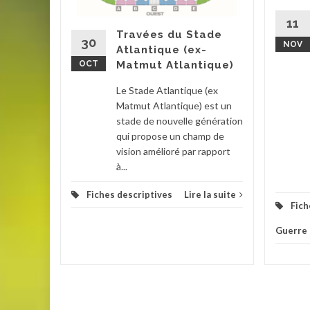
 le nom
..
11
Travées du Stade
30
NOV
ions
,
Atlantique (ex-
OCT
Matmut Atlantique)
la suite
Le Stade Atlantique (ex
Matmut Atlantique) est un
stade de nouvelle génération
qui propose un champ de
vision amélioré par rapport
à...
Fiches descriptives
Lire la suite
Fich
Guerre