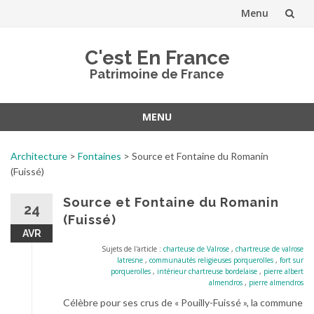
Menu
Aller
C'est En France
au
Patrimoine de France
contenu
MENU
Aller
au
Architecture
>
Fontaines
>
Source et Fontaine du Romanin
contenu
(Fuissé)
Source et Fontaine du Romanin
24
(Fuissé)
AVR
Sujets de l'article :
charteuse de Valrose
,
chartreuse de valrose
latresne
,
communautés religieuses porquerolles
,
fort sur
porquerolles
,
intérieur chartreuse bordelaise
,
pierre albert
almendros
,
pierre almendros
Célèbre pour ses crus de « Pouilly-Fuissé », la commune