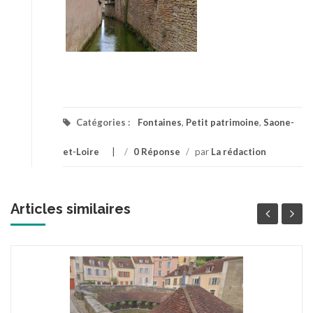
Catégories :
Fontaines
,
Petit patrimoine
,
Saone-
et-Loire
/
0 Réponse
/
par
La rédaction
Articles similaires