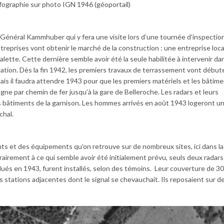
fographie sur photo IGN 1946 (géoportail)
e Général Kammhuber qui y fera une visite lors d’une tournée d’inspectio
treprises vont obtenir le marché de la construction : une entreprise loc
lette. Cette dernière semble avoir été la seule habilitée à intervenir da
lation. Dès la fin 1942, les premiers travaux de terrassement vont débute
is il faudra attendre 1943 pour que les premiers matériels et les bâtim
ne par chemin de fer jusqu’à la gare de Belleroche. Les radars et leurs
les bâtiments de la garnison. Les hommes arrivés en août 1943 logeront u
chal.
 et des équipements qu’on retrouve sur de nombreux sites, ici dans la 
rairement à ce qui semble avoir été initialement prévu, seuls deux radars
lués en 1943, furent installés, selon des témoins. Leur couverture de 3
s stations adjacentes dont le signal se chevauchait. Ils reposaient sur d