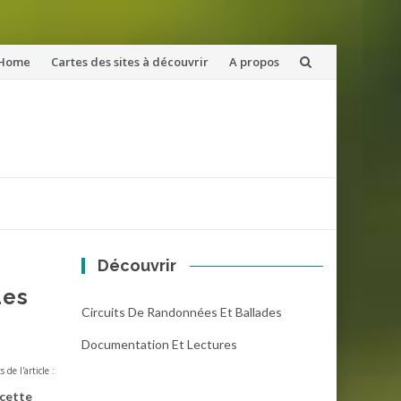
ler
Home
Cartes des sites à découvrir
A propos
u
ntenu
Découvrir
des
Circuits De Randonnées Et Ballades
Documentation Et Lectures
s de l'article :
 cette