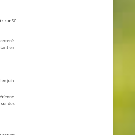
ts sur 50
contenir
étant en
 en juin
aérienne
 sur des
a nature.