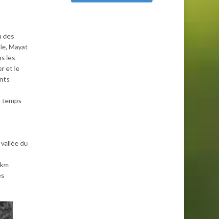
n des
ale, Mayat
ns les
r et le
ents
n temps
vallée du
0km
es