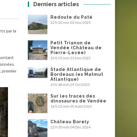
Derniers articles
Redoute du Paté
22 h 03 min
03 Nov 2025
ts par la
Petit Trianon de
Vendée (Château de
Pierre-Levée)
emontant
23 h 53 min
01 Nov 2025
données.
Stade Atlantique de
, premier
Bordeaux (ex Matmut
Atlantique)
23 h 48 min
29 Oct 2025
Sur les traces des
dinosaures de Vendée
16 h 22 min
05 Août 2025
Château Borely
22 h 30 min
04 Déc 2024