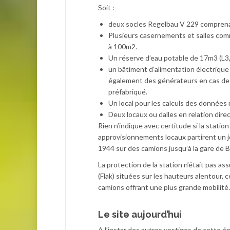
Soit :
deux socles Regelbau V 229 comprenant
Plusieurs casernements et salles comm
à 100m2.
Un réserve d’eau potable de 17m3 (L3,4
un bâtiment d’alimentation électriqu
également des générateurs en cas de pa
préfabriqué.
Un local pour les calculs des données
Deux locaux ou dalles en relation dire
Rien n’indique avec certitude si la statio
approvisionnements locaux partirent un jo
1944 sur des camions jusqu’à la gare de B
La protection de la station n’était pas a
(Flak) situées sur les hauteurs alentour,
camions offrant une plus grande mobilité.
Le site aujourd’hui
A l’instar des autres vestiges de cette é