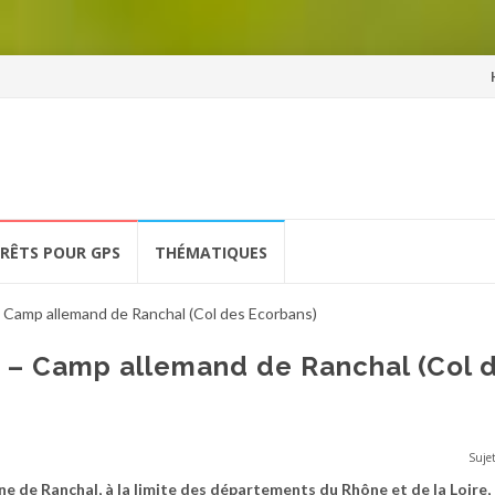
Al
a
co
ÉRÊTS POUR GPS
THÉMATIQUES
– Camp allemand de Ranchal (Col des Ecorbans)
r – Camp allemand de Ranchal (Col 
Sujet
e de Ranchal, à la limite des départements du Rhône et de la Loire,