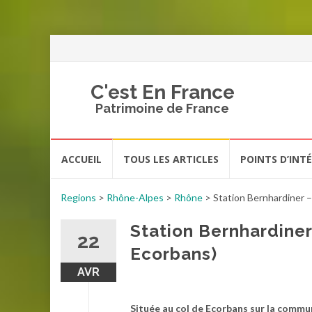
C'est En France
Patrimoine de France
Aller
ACCUEIL
TOUS LES ARTICLES
POINTS D’INT
au
contenu
Regions
>
Rhône-Alpes
>
Rhône
>
Station Bernhardiner 
Station Bernhardine
22
Ecorbans)
AVR
Située au col de Ecorbans sur la commun