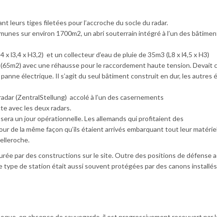
 leurs tiges filetées pour l’accroche du socle du radar.
unes sur environ 1700m2, un abri souterrain intégré à l’un des bâtimen
 x l3,4 x H3,2) et un collecteur d’eau de pluie de 35m3 (L8 x l4,5 x H3)
e (65m2) avec une réhausse pour le raccordement haute tension. Devait 
nne électrique. Il s’agit du seul bâtiment construit en dur, les autres 
 radar (ZentralStellung) accolé à l’un des casernements
cte avec les deux radars.
n sera un jour opérationnelle. Les allemands qui profitaient des
ur de la même façon qu’ils étaient arrivés embarquant tout leur matériel
elleroche.
ssurée par des constructions sur le site. Outre des positions de défense 
 ce type de station était aussi souvent protégées par des canons installés
poque, en absence de sauvegarde, il est progressivement recouvert par l