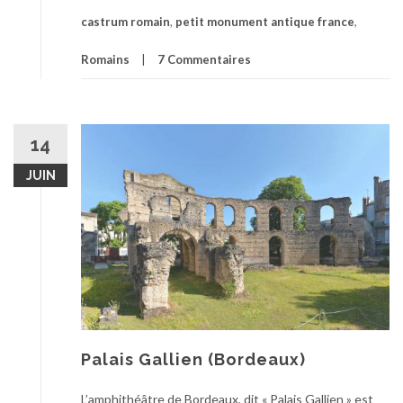
castrum romain
,
petit monument antique france
,
Romains
7 Commentaires
14
JUIN
Palais Gallien (Bordeaux)
L’amphithéâtre de Bordeaux, dit « Palais Gallien » est