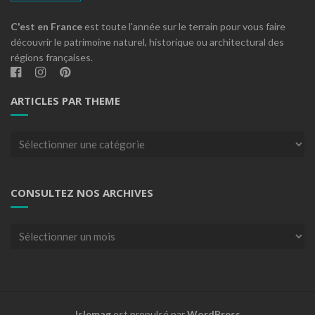
C'est en France
est toute l'année sur le terrain pour vous faire
découvrir le patrimoine naturel, historique ou architectural des
régions françaises.
ARTICLES PAR THEME
Articles
par
theme
CONSULTEZ NOS ARCHIVES
Consultez
nos
archives
Islemag
est propulsé par
WordPress