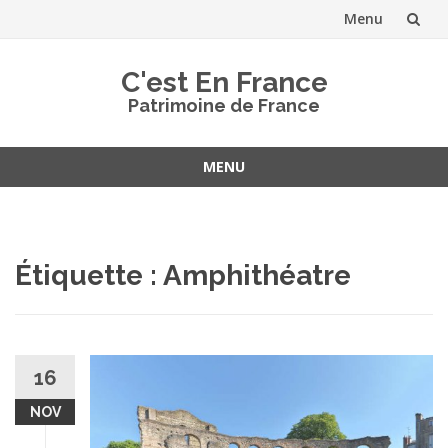
Menu
Aller
C'est En France
au
Patrimoine de France
contenu
MENU
Aller
au
contenu
Étiquette :
Amphithéatre
16
NOV