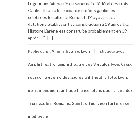
Lugdunum fait partie du sanctuaire fédéral des trois
Gaules, lieu où les soixante nations gauloises
célébrées le culte de Rome et d’Auguste. Les
datations établissent sa construction à 19 après J.C.
Histoire L’arène est construite probablement en 19
après J.C, […]
Publié dans :
Amphithéatre
,
Lyon
Étiqueté avec
Amphithéatre
,
amphitheatre des 3 gaules lyon
,
Croix
rousse
,
la guerre des gaules anfithéatre foto
,
Lyon
,
petit monument antique france
,
plans pour arene des
trois gaules
,
Romains
,
Saintes
,
tourvéon forteresse
médiévale