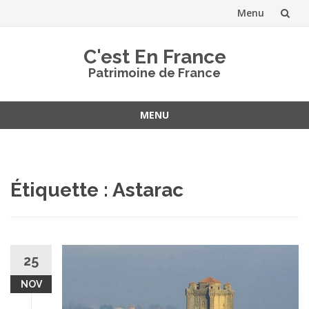
Menu
Aller
C'est En France
au
Patrimoine de France
contenu
MENU
Aller
au
contenu
Étiquette :
Astarac
25
NOV