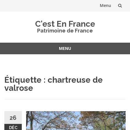
Menu
Aller
C'est En France
au
Patrimoine de France
contenu
MENU
Aller
au
contenu
Étiquette :
chartreuse de
valrose
26
DÉC