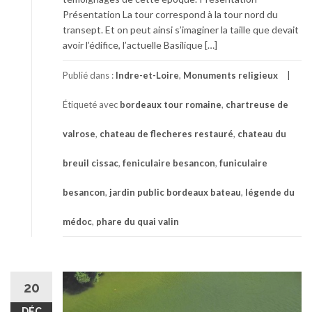
Présentation La tour correspond à la tour nord du
transept. Et on peut ainsi s’imaginer la taille que devait
avoir l’édifice, l’actuelle Basilique […]
Publié dans :
Indre-et-Loire
,
Monuments religieux
Étiqueté avec
bordeaux tour romaine
,
chartreuse de
valrose
,
chateau de flecheres restauré
,
chateau du
breuil cissac
,
feniculaire besancon
,
funiculaire
besancon
,
jardin public bordeaux bateau
,
légende du
médoc
,
phare du quai valin
20
DÉC