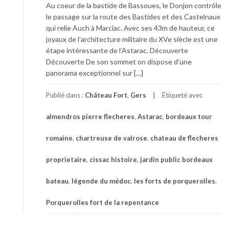
Au coeur de la bastide de Bassoues, le Donjon contrôle
le passage sur la route des Bastides et des Castelnaux
qui relie Auch à Marciac. Avec ses 43m de hauteur, ce
joyaux de l’architecture militaire du XVe siècle est une
étape intéressante de l’Astarac. Découverte
Découverte De son sommet on dispose d’une
panorama exceptionnel sur […]
Publié dans :
Château Fort
,
Gers
Étiqueté avec
almendros pierre flecheres
,
Astarac
,
bordeaux tour
romaine
,
chartreuse de valrose
,
chateau de flecheres
proprietaire
,
cissac histoire
,
jardin public bordeaux
bateau
,
légende du médoc
,
les forts de porquerolles
,
Porquerolles fort de la repentance