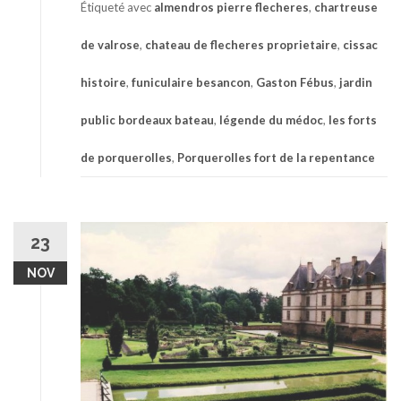
Étiqueté avec
almendros pierre flecheres
,
chartreuse
de valrose
,
chateau de flecheres proprietaire
,
cissac
histoire
,
funiculaire besancon
,
Gaston Fébus
,
jardin
public bordeaux bateau
,
légende du médoc
,
les forts
de porquerolles
,
Porquerolles fort de la repentance
23
NOV