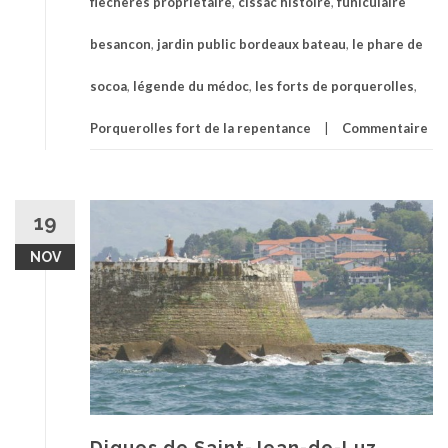
flecheres proprietaire
,
cissac histoire
,
funiculaire
besancon
,
jardin public bordeaux bateau
,
le phare de
socoa
,
légende du médoc
,
les forts de porquerolles
,
Porquerolles fort de la repentance
Commentaire
19
NOV
Digues de Saint-Jean-de-Luz