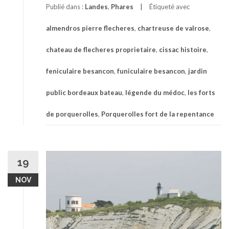
Publié dans :
Landes
,
Phares
Étiqueté avec
almendros pierre flecheres
,
chartreuse de valrose
,
chateau de flecheres proprietaire
,
cissac histoire
,
feniculaire besancon
,
funiculaire besancon
,
jardin
public bordeaux bateau
,
légende du médoc
,
les forts
de porquerolles
,
Porquerolles fort de la repentance
19
NOV