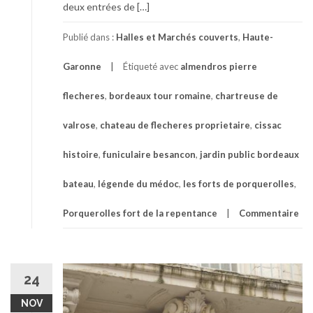
deux entrées de […]
Publié dans :
Halles et Marchés couverts
,
Haute-
Garonne
Étiqueté avec
almendros pierre
flecheres
,
bordeaux tour romaine
,
chartreuse de
valrose
,
chateau de flecheres proprietaire
,
cissac
histoire
,
funiculaire besancon
,
jardin public bordeaux
bateau
,
légende du médoc
,
les forts de porquerolles
,
Porquerolles fort de la repentance
Commentaire
24
NOV