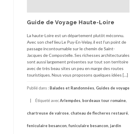
Guide de Voyage Haute-Loire
La haute-Loire est un département plutôt méconnu.
Avec son chef lieu Le Puy-En-Velay, il est l’un point de
passage incontournable sur le chemin de Saint-
Jacques de Compostelle. Ses richesses architecturales
sont aussi largement présentes sur tout son territoire
avec de très beau sites un peu en marge des routes
touristiques. Nous vous proposons quelques idées […]
Publié dans :
Balades et Randonnées
,
Guides de voyage
Étiqueté avec
Arlempdes
,
bordeaux tour romaine
,
chartreuse de valrose
,
chateau de flecheres restauré
,
feniculaire besancon
,
funiculaire besancon
,
jardin