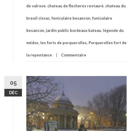
de valrose
,
chateau de flecheres restauré
,
chateau du
breuil cissac
,
feniculaire besancon
,
funiculaire
besancon
,
jardin public bordeaux bateau
,
légende du
médoc
,
les forts de porquerolles
,
Porquerolles fort de
la repentance
Commentaire
05
DÉC