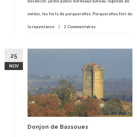
besancon
,
jardin public bordeaux bateau
,
légende du
médoc
,
les forts de porquerolles
,
Porquerolles fort de
la repentance
2 Commentaires
25
NOV
Donjon de Bassoues