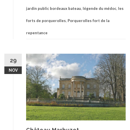
jardin public bordeaux bateau
,
légende du médoc
,
les
forts de porquerolles
,
Porquerolles fort de la
repentance
29
NOV
Château Marbuzet