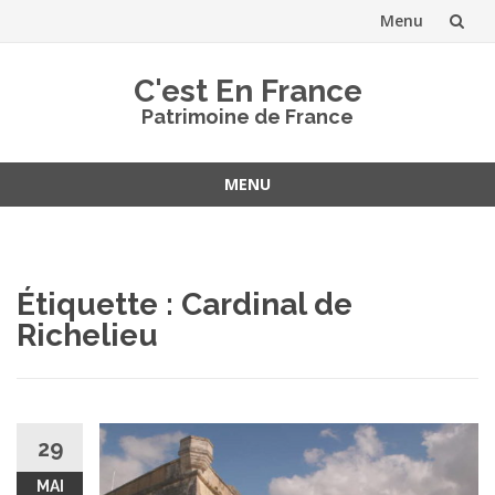
Menu
Aller
C'est En France
au
Patrimoine de France
contenu
MENU
Aller
au
contenu
Étiquette :
Cardinal de
Richelieu
29
MAI