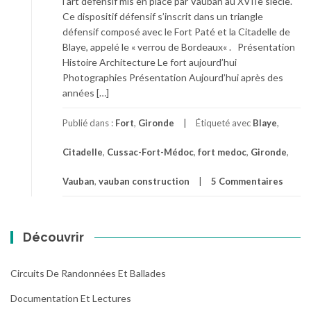
l’art défensif mis en place par Vauban au XVIIe siècle.
Ce dispositif défensif s’inscrit dans un triangle
défensif composé avec le Fort Paté et la Citadelle de
Blaye, appelé le « verrou de Bordeaux« . Présentation
Histoire Architecture Le fort aujourd’hui
Photographies Présentation Aujourd’hui après des
années […]
Publié dans :
Fort
,
Gironde
Étiqueté avec
Blaye
,
Citadelle
,
Cussac-Fort-Médoc
,
fort medoc
,
Gironde
,
Vauban
,
vauban construction
5 Commentaires
Découvrir
Circuits De Randonnées Et Ballades
Documentation Et Lectures