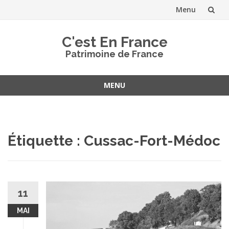
Menu
Aller
C'est En France
au
Patrimoine de France
contenu
MENU
Aller
au
contenu
Étiquette :
Cussac-Fort-Médoc
11
MAI