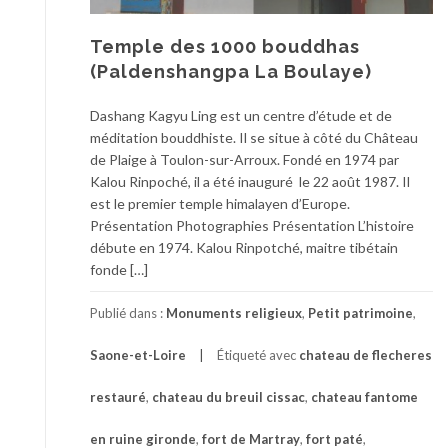
Temple des 1000 bouddhas
(Paldenshangpa La Boulaye)
Dashang Kagyu Ling est un centre d’étude et de
méditation bouddhiste. Il se situe à côté du Château
de Plaige à Toulon-sur-Arroux. Fondé en 1974 par
Kalou Rinpoché, il a été inauguré le 22 août 1987. Il
est le premier temple himalayen d’Europe.
Présentation Photographies Présentation L’histoire
débute en 1974. Kalou Rinpotché, maitre tibétain
fonde […]
Publié dans :
Monuments religieux
,
Petit patrimoine
,
Saone-et-Loire
Étiqueté avec
chateau de flecheres
restauré
,
chateau du breuil cissac
,
chateau fantome
en ruine gironde
,
fort de Martray
,
fort paté
,