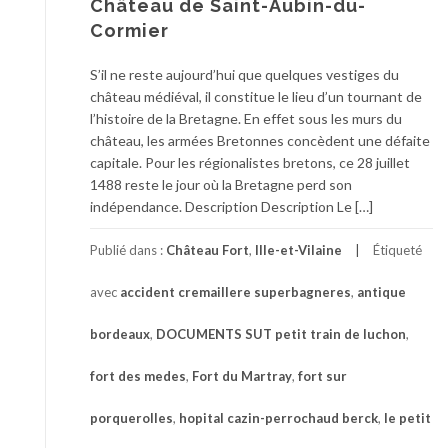
Château de Saint-Aubin-du-
Cormier
S’il ne reste aujourd’hui que quelques vestiges du
château médiéval, il constitue le lieu d’un tournant de
l’histoire de la Bretagne. En effet sous les murs du
château, les armées Bretonnes concèdent une défaite
capitale. Pour les régionalistes bretons, ce 28 juillet
1488 reste le jour où la Bretagne perd son
indépendance. Description Description Le […]
Publié dans :
Château Fort
,
Ille-et-Vilaine
Étiqueté
avec
accident cremaillere superbagneres
,
antique
bordeaux
,
DOCUMENTS SUT petit train de luchon
,
fort des medes
,
Fort du Martray
,
fort sur
porquerolles
,
hopital cazin-perrochaud berck
,
le petit