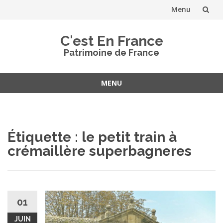
Menu
Aller
C'est En France
au
Patrimoine de France
contenu
MENU
Aller
au
contenu
Étiquette :
le petit train à
crémaillère superbagneres
01
JUIN