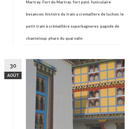
Martray
,
Fort du Martray
,
fort paté
,
funiculaire
besancon
,
histoire du train a cremaillere de luchon
,
le
petit train à crémaillère superbagneres
,
pagode de
chanteloup
,
phare du quai valin
30
AOÛT