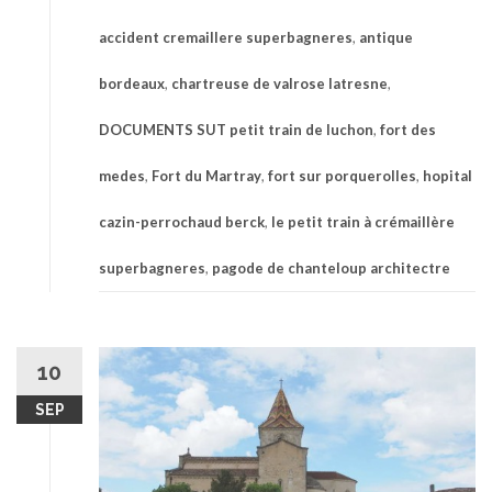
accident cremaillere superbagneres
,
antique
bordeaux
,
chartreuse de valrose latresne
,
DOCUMENTS SUT petit train de luchon
,
fort des
medes
,
Fort du Martray
,
fort sur porquerolles
,
hopital
cazin-perrochaud berck
,
le petit train à crémaillère
superbagneres
,
pagode de chanteloup architectre
10
SEP