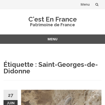
Menu
Aller
C'est En France
au
Patrimoine de France
contenu
MENU
Aller
au
contenu
Étiquette :
Saint-Georges-de-
Didonne
27
JUIN