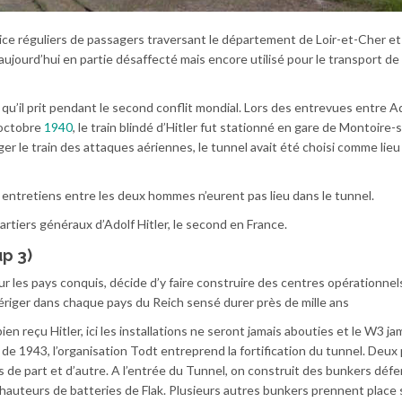
ice réguliers de passagers traversant le département de Loir-et-Cher et
aujourd’hui en partie désaffecté mais encore utilisé pour le transport de 
qu’il prit pendant le second conflit mondial. Lors des entrevues entre Ad
4 octobre
1940
, le train blindé d’Hitler fut stationné en gare de Montoire-s
ger le train des attaques aériennes, le tunnel avait été choisi comme lieu
s entretiens entre les deux hommes n’eurent pas lieu dans le tunnel.
quartiers généraux d’Adolf Hitler, le second en France.
up 3)
r les pays conquis, décide d’y faire construire des centres opérationnel
a ériger dans chaque pays du Reich sensé durer près de mille ans
bien reçu Hitler, ici les installations ne seront jamais abouties et le W3 ja
t de 1943, l’organisation Todt entreprend la fortification du tunnel. Deux
es de part et d’autre. A l’entrée du Tunnel, on construit des bunkers défe
 hauteurs de batteries de Flak. Plusieurs autres bunkers prennent place s