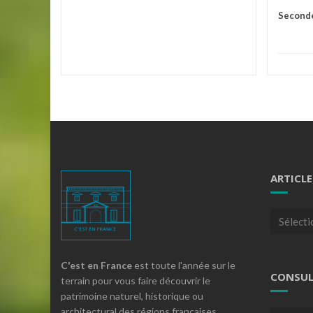
Second
ARTICLE
Articles
par
theme
C'est en France
est toute l'année sur le
CONSUL
terrain pour vous faire découvrir le
patrimoine naturel, historique ou
architectural des régions françaises.