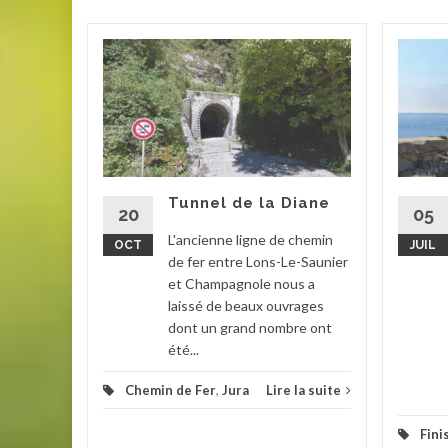
 Clair
oire dans
-le-
lus long
e France
...
Tunnel de la Diane
20
05
oire
L'ancienne ligne de chemin
OCT
JUIL
de fer entre Lons-Le-Saunier
la suite
et Champagnole nous a
laissé de beaux ouvrages
dont un grand nombre ont
été...
Chemin de Fer
,
Jura
Lire la suite
Fini