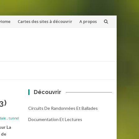
ler
Home
Cartes des sites à découvrir
A propos
u
ntenu
Découvrir
3)
Circuits De Randonnées Et Ballades
iale
,
tunnel
Documentation Et Lectures
sur La
 de