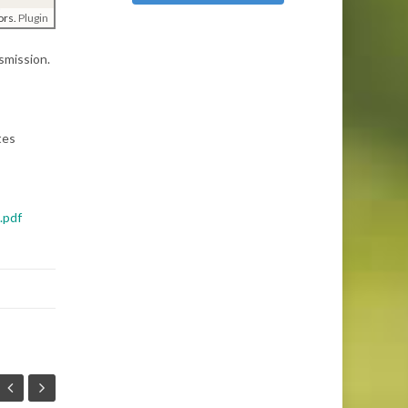
ors.
Plugin
smission.
tes
.pdf