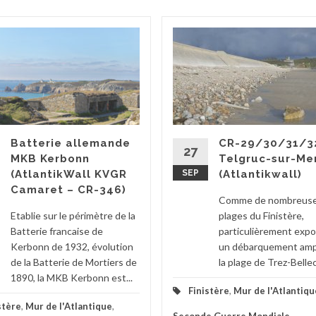
Batterie allemande
CR-29/30/31/3
27
MKB Kerbonn
Telgruc-sur-Me
(AtlantikWall KVGR
SEP
(Atlantikwall)
Camaret – CR-346)
Comme de nombreus
Etablie sur le périmètre de la
plages du Finistère,
Batterie francaise de
particulièrement exp
Kerbonn de 1932, évolution
un débarquement amp
de la Batterie de Mortiers de
la plage de Trez-Bellec.
1890, la MKB Kerbonn est...
Finistère
,
Mur de l'Atlantiqu
stère
,
Mur de l'Atlantique
,