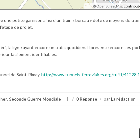
©
OpenStreetMap
contribut
e une petite garnison ainsi d’un train « bureau » doté de moyens de tran
l’étape de projet.
éril, la ligne ayant encore un trafic quotidien. Il présente encore ses por
eur facilement identifiables.
unnel de Saint-Rimay.
http://www.tunnels-ferroviaires.org/tu41/41228.1
Cher
,
Seconde Guerre Mondiale
/
0 Réponse
/
par
La rédaction