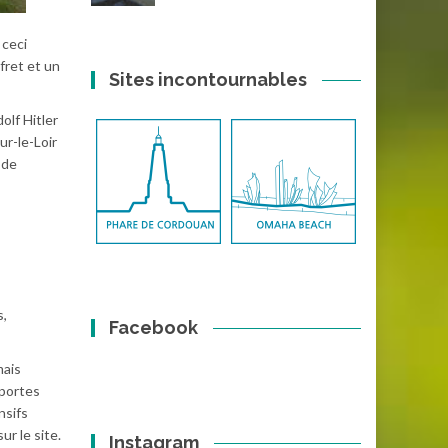
 ceci
fret et un
Sites incontournables
olf Hitler
ur-le-Loir
 de
s,
Facebook
mais
 portes
nsifs
ur le site.
Instagram