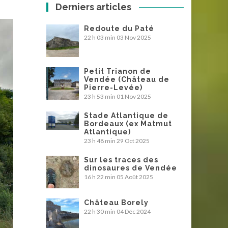
Derniers articles
Redoute du Paté
22 h 03 min
03 Nov 2025
Petit Trianon de
Vendée (Château de
Pierre-Levée)
23 h 53 min
01 Nov 2025
Stade Atlantique de
Bordeaux (ex Matmut
Atlantique)
23 h 48 min
29 Oct 2025
Sur les traces des
dinosaures de Vendée
16 h 22 min
05 Août 2025
Château Borely
22 h 30 min
04 Déc 2024