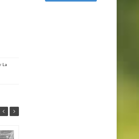
r
La
Ancienne batterie