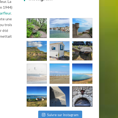
leur. La
in 1944)
arfleur
.
mpte une
ou trois
r été
mettait
Suivre sur Instagram