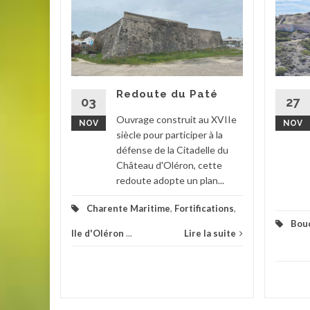
 KVGR
346)
tre de la
e
Redoute du Paté
volution
03
27
rtiers de
Ouvrage construit au XVIIe
NOV
NOV
n est...
siècle pour participer à la
défense de la Citadelle du
que
,
Château d'Oléron, cette
redoute adopte un plan...
la suite
Charente Maritime
,
Fortifications
,
Bou
Ile d'Oléron
...
Lire la suite