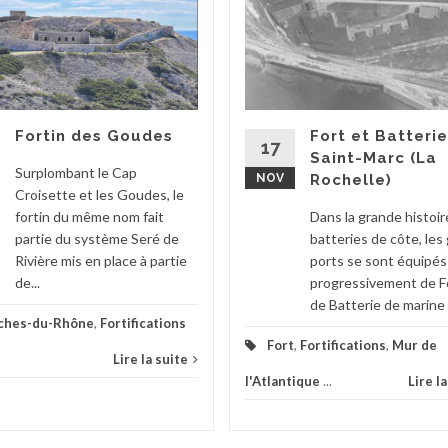
Fortin des Goudes
Fort et Batteri
17
Saint-Marc (La
Surplombant le Cap
NOV
Rochelle)
Croisette et les Goudes, le
fortin du même nom fait
Dans la grande histoir
partie du système Seré de
batteries de côte, les
Rivière mis en place à partie
ports se sont équipés
de...
progressivement de F
de Batterie de marine a
ches-du-Rhône
,
Fortifications
Fort
,
Fortifications
,
Mur de
Lire la suite
l'Atlantique
...
Lire l