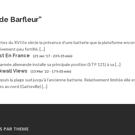
de Barfleur
”
artes du XVIIIe siècle la présence d’une batterie que la plateforme encor
ivement peu fortifié, […]
est En France
(25 Jan ’17 - 23 h 35 min)
armée allemande installe sa principale position (STP 121) à sa […]
ikwall Views
(15 Mar ’22 - 17 h 03 min)
puis la plage sud jusqu’à l’ancienne batterie. Relativement limitée elle e
s au nord (Gatteville) […]
S PAR THEME