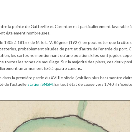
ntre la pointe de Gatteville et Carentan est particulièrement favorable à
sont également nombreuses.
e 1805 à 1815 » de M. le L. V. Régnier (1927), on peut noter que la côte 
atteries, probablement situées de part et d’autre de l’entrée du port. 
ution, les cartes ne mentionnant qu’une position. Elles sont jugées cep
ce toutes les zones de mouillage. Sur la majorité des plans, ces deux pos
ulièrement un armement fixé à quatre canons.
 dans la première partie du XVIIIe siècle (voir lien plus bas) montre clai
té de l’actuelle
station SNSM
. En tout état de cause vers 1740, il n’exist