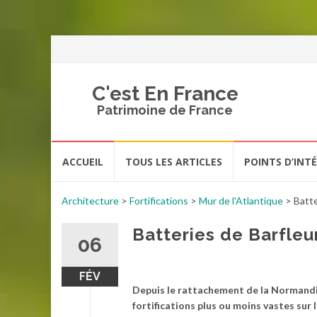
C'est En France
Patrimoine de France
Aller
ACCUEIL
TOUS LES ARTICLES
POINTS D’INT
au
contenu
Architecture
>
Fortifications
>
Mur de l'Atlantique
>
Batte
Batteries de Barfleu
06
FÉV
Depuis le rattachement de la Normandie
fortifications plus ou moins vastes sur 