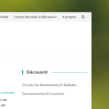
ler
Home
Cartes des sites à découvrir
A propos
u
ntenu
Découvrir
Circuits De Randonnées Et Ballades
rre Mondiale
Documentation Et Lectures
nt de
e de