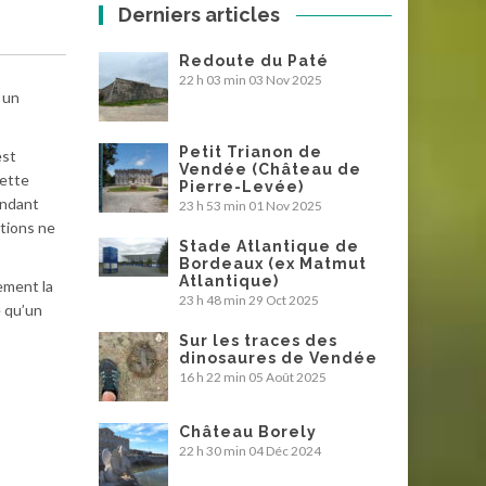
Derniers articles
Redoute du Paté
22 h 03 min
03 Nov 2025
 un
Petit Trianon de
est
Vendée (Château de
Cette
Pierre-Levée)
endant
23 h 53 min
01 Nov 2025
itions ne
Stade Atlantique de
Bordeaux (ex Matmut
Atlantique)
rement la
23 h 48 min
29 Oct 2025
e qu’un
Sur les traces des
dinosaures de Vendée
16 h 22 min
05 Août 2025
Château Borely
22 h 30 min
04 Déc 2024