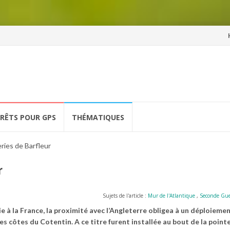
Al
a
co
ÉRÊTS POUR GPS
THÉMATIQUES
ries de Barfleur
r
Sujets de l'article :
Mur de l'Atlantique
,
Seconde Gue
 à la France, la proximité avec l’Angleterre obligea à un déploieme
les côtes du Cotentin. A ce titre furent installée au bout de la point