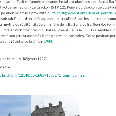
anisation Todt et l’armée allemande installent plusieurs positions à Barf
t actuel au lieu dit « Le Cracko » (STP 121 Pointe du Cracko, rue du 24 ju
position se situe à proximité du
feu d’alignement antérieur du port de B
avoir fait l’objet d’un aménagement particulier. Selon les sources on co
l mythe ou réalité) située en arrière de la Batterie de Barfleur (Le Fort) 
u fort et WN123A près du Château d’eau). Seule la STP 121 semble avoi
es étant plutôt associés à des postes de contrôles. Cette position per
dra sans résistance le 24 juin
1944
.
 de M. le L. V. Régnier (1927)
hazette
ica.bnf.fr/ark:/12148/btv1b8591878t/f1.item.r=.langES