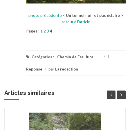
photo précédente
<
Un tunnel noir et pas éclairé
>
retour à l’article
Pages :
1
2
3
4
Catégories :
Chemin de Fer
,
Jura
/
1
Réponse
/
par
La rédaction
Articles similaires