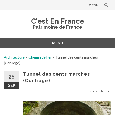
Menu
Aller
C'est En France
au
Patrimoine de France
contenu
MENU
Aller
au
Architecture
>
Chemin de Fer
>
Tunnel des cents marches
contenu
(Conliège)
Tunnel des cents marches
26
(Conliège)
SEP
Sujets de l'article :