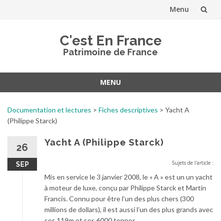
Menu
Aller
C'est En France
au
Patrimoine de France
contenu
MENU
Aller
au
Documentation et lectures
>
Fiches descriptives
>
Yacht A
contenu
(Philippe Starck)
Yacht A (Philippe Starck)
26
Sujets de l'article :
SEP
Mis en service le 3 janvier 2008, le « A » est un un yacht
à moteur de luxe, conçu par Philippe Starck et Martin
Francis. Connu pour être l’un des plus chers (300
millions de dollars), il est aussi l’un des plus grands avec
ses 119m et ses 6000 tonnes.