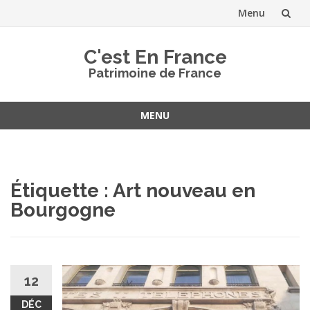
Menu
Aller
C'est En France
au
Patrimoine de France
contenu
MENU
Aller
au
contenu
Étiquette :
Art nouveau en
Bourgogne
12
DÉC