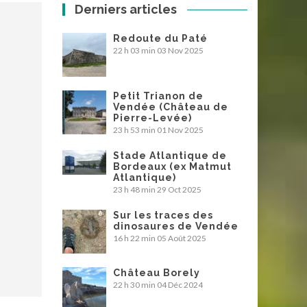
Derniers articles
Redoute du Paté
22 h 03 min
03 Nov 2025
Petit Trianon de
Vendée (Château de
Pierre-Levée)
23 h 53 min
01 Nov 2025
Stade Atlantique de
Bordeaux (ex Matmut
Atlantique)
23 h 48 min
29 Oct 2025
Sur les traces des
dinosaures de Vendée
16 h 22 min
05 Août 2025
Château Borely
22 h 30 min
04 Déc 2024