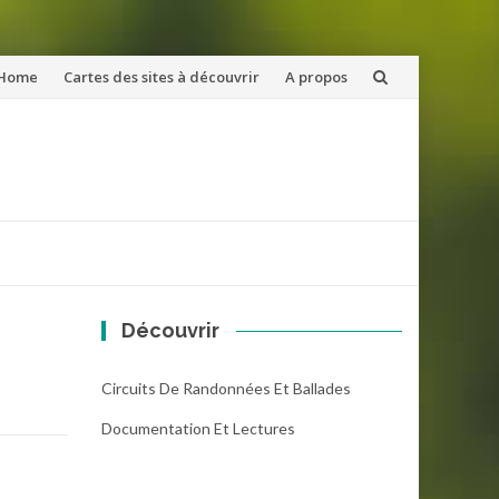
ler
Home
Cartes des sites à découvrir
A propos
u
ntenu
Découvrir
Circuits De Randonnées Et Ballades
Documentation Et Lectures