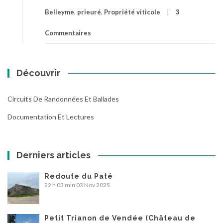
Belleyme
,
prieuré
,
Propriété viticole
3
Commentaires
Découvrir
Circuits De Randonnées Et Ballades
Documentation Et Lectures
Derniers articles
Redoute du Paté
22 h 03 min
03 Nov 2025
Petit Trianon de Vendée (Château de