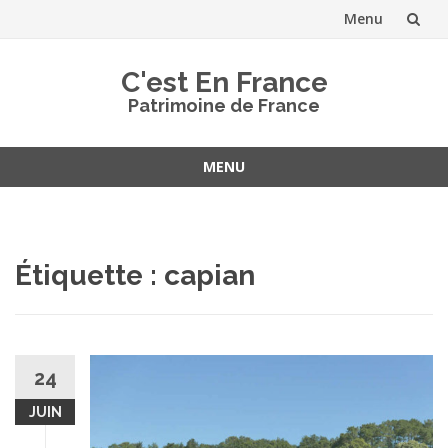
Menu
Aller
C'est En France
au
Patrimoine de France
contenu
MENU
Aller
au
contenu
Étiquette :
capian
24
JUIN