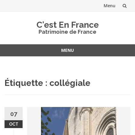
Menu
Aller
C'est En France
au
Patrimoine de France
contenu
MENU
Aller
au
contenu
Étiquette :
collégiale
07
OCT