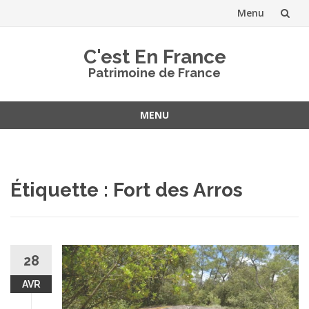
Menu
Aller
C'est En France
au
Patrimoine de France
contenu
MENU
Aller
au
contenu
Étiquette :
Fort des Arros
28
AVR