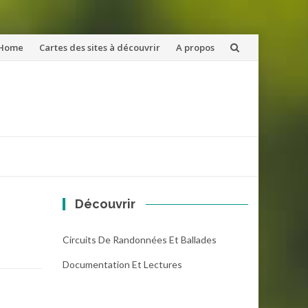
ler
Home
Cartes des sites à découvrir
A propos
u
ntenu
Découvrir
Circuits De Randonnées Et Ballades
Documentation Et Lectures