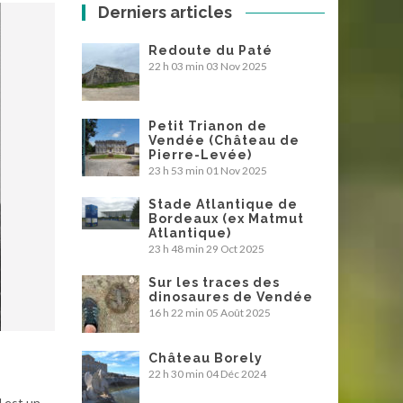
Derniers articles
Redoute du Paté
22 h 03 min
03 Nov 2025
Petit Trianon de
Vendée (Château de
Pierre-Levée)
23 h 53 min
01 Nov 2025
Stade Atlantique de
Bordeaux (ex Matmut
Atlantique)
23 h 48 min
29 Oct 2025
Sur les traces des
dinosaures de Vendée
16 h 22 min
05 Août 2025
Château Borely
22 h 30 min
04 Déc 2024
l est un