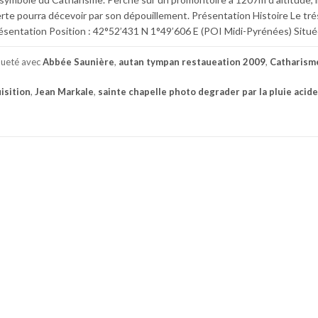
rte pourra décevoir par son dépouillement. Présentation Histoire Le tré
ésentation Position : 42°52’431 N 1°49’606 E (POI Midi-Pyrénées) Situé
queté avec
Abbée Saunière
,
autan tympan restaueation 2009
,
Catharism
isition
,
Jean Markale
,
sainte chapelle photo degrader par la pluie acide