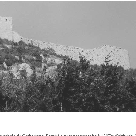
symbole du Catharisme. Perché sur un promontoire à 1207m d’altitude, i