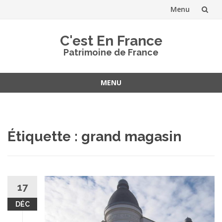
Menu
Aller
C'est En France
au
Patrimoine de France
contenu
MENU
Aller
au
contenu
Étiquette :
grand magasin
17
DÉC