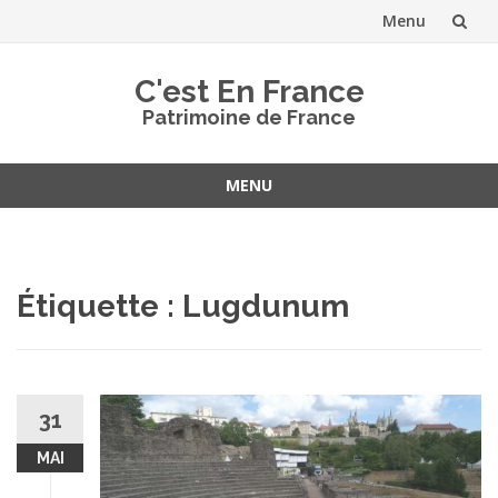
Menu
Aller
C'est En France
au
Patrimoine de France
contenu
MENU
Aller
au
contenu
Étiquette :
Lugdunum
31
MAI