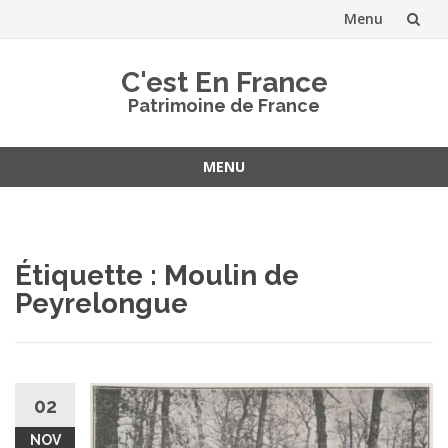
Menu
Aller
C'est En France
au
Patrimoine de France
contenu
MENU
Aller
au
contenu
Étiquette :
Moulin de
Peyrelongue
02
NOV