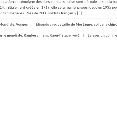
le nationale témoigne des durs combats qui se sont déroulé lors de la bata
. Initialement créée en 1919, elle sera réaménagées jusqu’en 1935 pou
nts cimetières. Près de 2000 soldats français y […]
Mondiale
,
Vosges
Étiqueté avec
bataille de Mortagne
,
col de la chip
erre mondiale
,
Rambervilliers
,
Raon-l'Etape
,
ww1
Laisser un comme