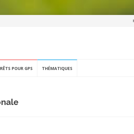
Al
a
co
ÉRÊTS POUR GPS
THÉMATIQUES
onale