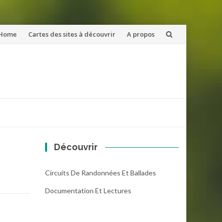
ler
Home
Cartes des sites à découvrir
A propos
u
ntenu
Découvrir
Circuits De Randonnées Et Ballades
Documentation Et Lectures