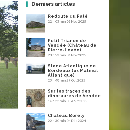
Derniers articles
Redoute du Paté
22 h 03 min
03 Nov 2025
Petit Trianon de
Vendée (Château de
Pierre-Levée)
23 h 53 min
01 Nov 2025
Stade Atlantique de
Bordeaux (ex Matmut
Atlantique)
23 h 48 min
29 Oct 2025
Sur les traces des
dinosaures de Vendée
16 h 22 min
05 Août 2025
Château Borely
22 h 30 min
04 Déc 2024