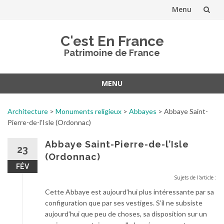
Menu
Aller
C'est En France
au
Patrimoine de France
contenu
MENU
Aller
au
Architecture
>
Monuments religieux
>
Abbayes
>
Abbaye Saint-
contenu
Pierre-de-l’Isle (Ordonnac)
Abbaye Saint-Pierre-de-l’Isle
23
(Ordonnac)
FÉV
Sujets de l'article :
Cette Abbaye est aujourd’hui plus intéressante par sa
configuration que par ses vestiges. S’il ne subsiste
aujourd’hui que peu de choses, sa disposition sur un