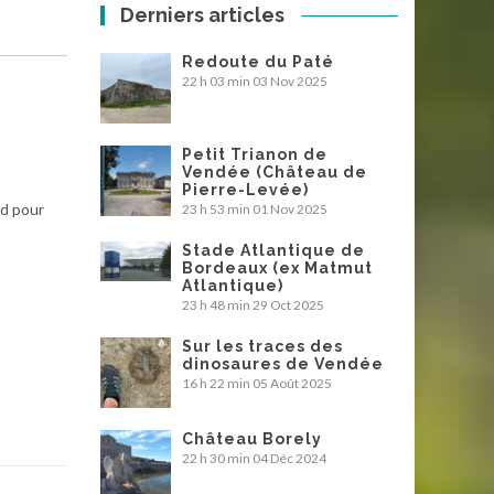
Derniers articles
Redoute du Paté
22 h 03 min
03 Nov 2025
Petit Trianon de
Vendée (Château de
Pierre-Levée)
rd pour
23 h 53 min
01 Nov 2025
Stade Atlantique de
Bordeaux (ex Matmut
Atlantique)
23 h 48 min
29 Oct 2025
Sur les traces des
dinosaures de Vendée
16 h 22 min
05 Août 2025
Château Borely
22 h 30 min
04 Déc 2024