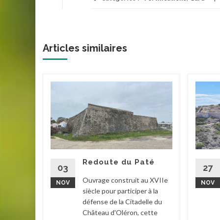
Articles similaires
el
la Rade
la
is.
r le...
Redoute du Paté
03
27
han
...
Ouvrage construit au XVIIe
NOV
NOV
siècle pour participer à la
la suite
défense de la Citadelle du
Château d'Oléron, cette