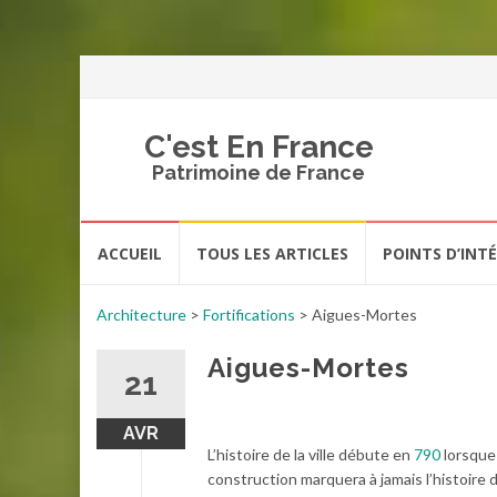
C'est En France
Patrimoine de France
Aller
ACCUEIL
TOUS LES ARTICLES
POINTS D’INT
au
contenu
Architecture
>
Fortifications
>
Aigues-Mortes
Aigues-Mortes
21
AVR
L’histoire de la ville débute en
790
lorsque 
construction marquera à jamais l’histoire de