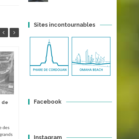
Sites incontournables
Ancienne batterie
03
07
des Chiens Perrins
OCT
MAI
Située à l'emplacement de
l'ancien sémaphore de la
Pointe du But, cette batterie
a depuis été totalement
Facebook
e de
oubliée et il n'en reste...
Fort
,
Architecture
,
Fortifications
,
Ile
e des
d'Yeu
...
Lire la suite
 grands
Instagram