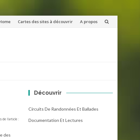
ler
Home
Cartes des sites à découvrir
A propos
u
ntenu
Découvrir
Circuits De Randonnées Et Ballades
s de l'article :
Documentation Et Lectures
ue des