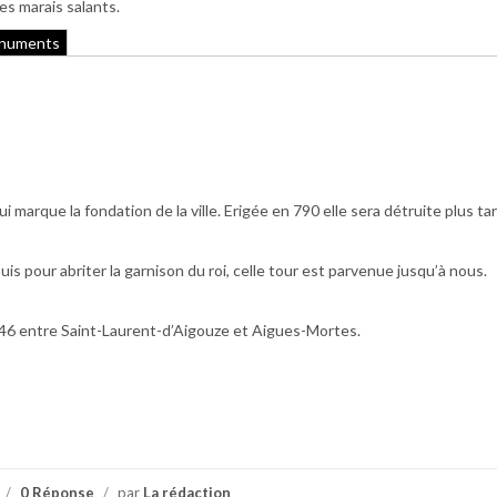
es marais salants.
onuments
 marque la fondation de la ville. Erigée en 790 elle sera détruite plus ta
is pour abriter la garnison du roi, celle tour est parvenue jusqu’à nous.
D46 entre Saint-Laurent-d’Aigouze et Aigues-Mortes.
/
0 Réponse
/
par
La rédaction