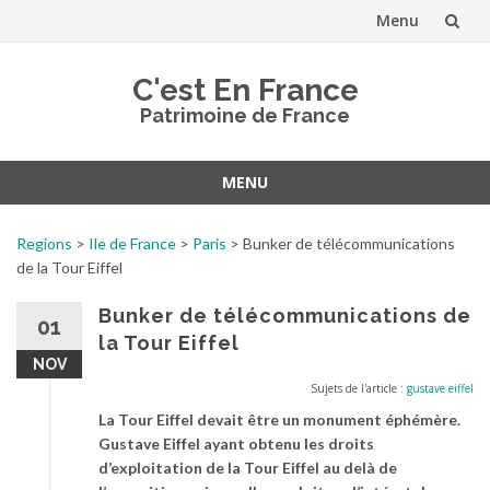
Menu
Aller
C'est En France
au
Patrimoine de France
contenu
MENU
Aller
au
Regions
>
Ile de France
>
Paris
>
Bunker de télécommunications
contenu
de la Tour Eiffel
Bunker de télécommunications de
01
la Tour Eiffel
NOV
Sujets de l'article :
gustave eiffel
La Tour Eiffel devait être un monument éphémère.
Gustave Eiffel ayant obtenu les droits
d’exploitation de la Tour Eiffel au delà de