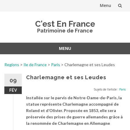
Menu
Aller
C'est En France
au
Patrimoine de France
contenu
MENU
Aller
au
Regions
>
Ile de France
>
Paris
>
Charlemagne et ses Leudes
contenu
Charlemagne et ses Leudes
09
Sujets de l'article :
Paris
FÉV
Installée sur le parvis de Notre-Dame-de-Paris, la
statue représente Charlemagne accompagné de
Roland et d’Olivier. Proposée en 1853, elle sera
préservée des prises de guerre allemandes grâce à
la renommée de Charlemagne en Allemagne