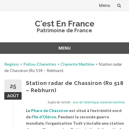
Menu
Aller
C'est En France
au
Patrimoine de France
contenu
MENU
Aller
au
Regions
>
Poitou-Charentes
>
Charente Maritime
>
Station radar
contenu
de Chassiron (Ro 518 – Rebhurn)
Station radar de Chassiron (Ro 518
25
– Rebhurn)
AOÛT
Sujets de l'article :
mur de l'atlantique charente-maritime
Le
Phare de Chassiron
est situé à l’extrémité nord
de l’
Ile d’Oléron
. Pendant la seconde guerre
mondiale, l’organisation Todt y installe une station