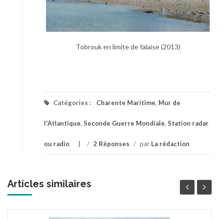
Tobrouk en limite de falaise (2013)
Catégories :
Charente Maritime
,
Mur de
l'Atlantique
,
Seconde Guerre Mondiale
,
Station radar
ou radio
/
2 Réponses
/
par
La rédaction
Articles similaires