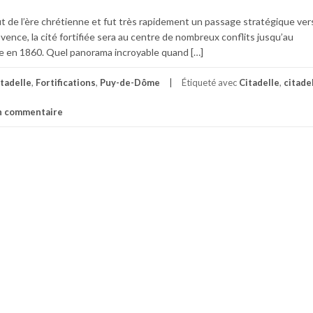
t de l’ère chrétienne et fut très rapidement un passage stratégique vers
rovence, la cité fortifiée sera au centre de nombreux conflits jusqu’au
e en 1860. Quel panorama incroyable quand […]
tadelle
,
Fortifications
,
Puy-de-Dôme
Étiqueté avec
Citadelle
,
citade
un commentaire