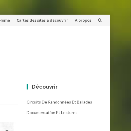
ler
Home
Cartes des sites à découvrir
A propos
u
ntenu
Découvrir
Circuits De Randonnées Et Ballades
Documentation Et Lectures