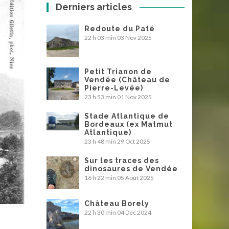
Derniers articles
Redoute du Paté
22 h 03 min
03 Nov 2025
Petit Trianon de
Vendée (Château de
Pierre-Levée)
23 h 53 min
01 Nov 2025
Stade Atlantique de
Bordeaux (ex Matmut
Atlantique)
23 h 48 min
29 Oct 2025
Sur les traces des
dinosaures de Vendée
16 h 22 min
05 Août 2025
Château Borely
22 h 30 min
04 Déc 2024