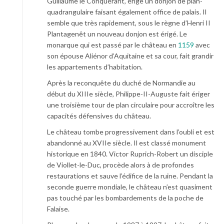
Guillaume le Conquérant, érige un donjon de plan-
quadrangulaire faisant également office de palais. Il
semble que très rapidement, sous le règne d’Henri II
Plantagenêt un nouveau donjon est érigé. Le
monarque qui est passé par le château en
1159
avec
son épouse Aliénor d’Aquitaine et sa cour, fait grandir
les appartements d’habitation.
Après la reconquête du duché de Normandie au
début du XIIIe siècle, Philippe-II-Auguste fait ériger
une troisième tour de plan circulaire pour accroître les
capacités défensives du château.
Le château tombe progressivement dans l’oubli et est
abandonné au XVIIe siècle. Il est classé monument
historique en 1840. Victor Ruprich-Robert un disciple
de Viollet-le-Duc, procède alors à de profondes
restaurations et sauve l’édifice de la ruine. Pendant la
seconde guerre mondiale, le château n’est quasiment
pas touché par les bombardements de la poche de
Falaise.