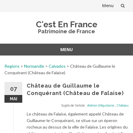
Menu
Aller
C'est En France
au
Patrimoine de France
contenu
MENU
Aller
au
Regions
>
Normandie
>
Calvados
>
Château de Guillaume le
contenu
Conquérant (Château de Falaise)
Château de Guillaume le
07
Conquérant (Château de Falaise)
MAI
Sujets de l'article :
Aliénor d'Aquitaine
,
Château
Le château de Falaise, également appelé Château de
Guillaume-le-Conquérant, se situe sur un éperon
rocheux au dessus de la ville de Falaise. Les origines du