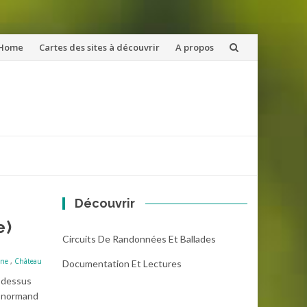
ler
Home
Cartes des sites à découvrir
A propos
u
ntenu
Découvrir
e)
Circuits De Randonnées Et Ballades
ine
,
Château
Documentation Et Lectures
u dessus
ux normand