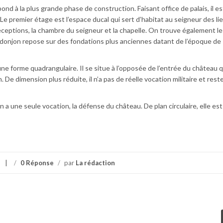
nd à la plus grande phase de construction. Faisant office de palais, il es
Le premier étage est l’espace ducal qui sert d’habitat au seigneur des li
réceptions, la chambre du seigneur et la chapelle. On trouve également le
e donjon repose sur des fondations plus anciennes datant de l’époque de
e forme quadrangulaire. Il se situe à l’opposée de l’entrée du château q
 De dimension plus réduite, il n’a pas de réelle vocation militaire et rest
 a une seule vocation, la défense du château. De plan circulaire, elle est
/
0 Réponse
/
par
La rédaction