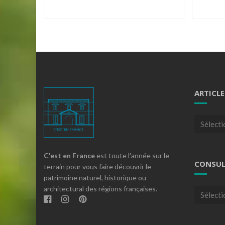
ARTICLE
Articles
par
theme
C'est en France
est toute l'année sur le
CONSUL
terrain pour vous faire découvrir le
patrimoine naturel, historique ou
architectural des régions françaises.
Consulte
nos
archives