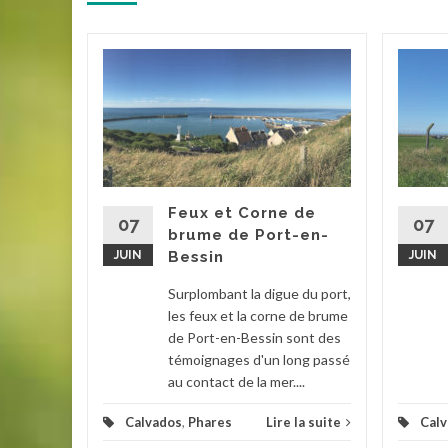
draut est
IVe
 région
onde. Il a
Feux et Corne de
07
07
brume de Port-en-
JUIN
Bessin
JUIN
Palais
,
Surplombant la digue du port,
la suite
les feux et la corne de brume
de Port-en-Bessin sont des
témoignages d'un long passé
au contact de la mer....
Calvados
,
Phares
Lire la suite
Cal