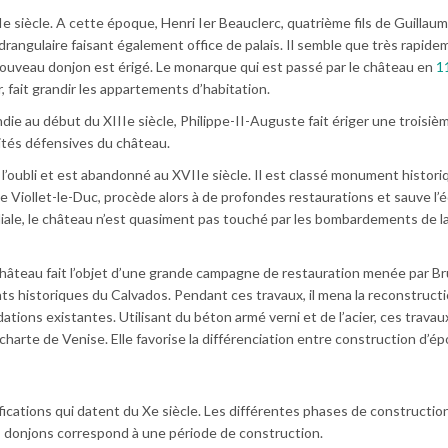
 siècle. A cette époque, Henri Ier Beauclerc, quatrième fils de Guillaum
angulaire faisant également office de palais. Il semble que très rapide
nouveau donjon est érigé. Le monarque qui est passé par le château en
1
, fait grandir les appartements d’habitation.
e au début du XIIIe siècle, Philippe-II-Auguste fait ériger une troisiè
cités défensives du château.
oubli et est abandonné au XVIIe siècle. Il est classé monument histori
e Viollet-le-Duc, procède alors à de profondes restaurations et sauve l’é
iale, le château n’est quasiment pas touché par les bombardements de l
château fait l’objet d’une grande campagne de restauration menée par B
s historiques du Calvados. Pendant ces travaux, il mena la reconstruct
ations existantes. Utilisant du béton armé verni et de l’acier, ces travau
charte de Venise. Elle favorise la différenciation entre construction d’é
fications qui datent du Xe siècle. Les différentes phases de constructio
is donjons correspond à une période de construction.