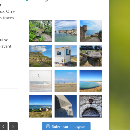
t
eux. On y
s traces
ui se
e avant
Suivre sur Instagram