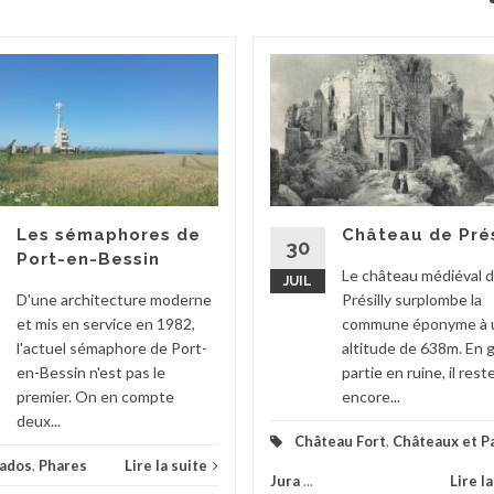
Les sémaphores de
Château de Prés
30
Port-en-Bessin
Le château médiéval 
JUIL
D'une architecture moderne
Présilly surplombe la
et mis en service en 1982,
commune éponyme à 
l'actuel sémaphore de Port-
altitude de 638m. En 
en-Bessin n'est pas le
partie en ruine, il rest
premier. On en compte
encore...
deux...
Château Fort
,
Châteaux et Pa
vados
,
Phares
Lire la suite
Jura
...
Lire l