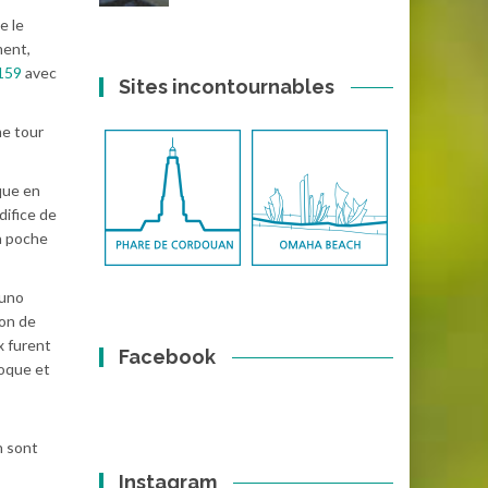
e le
ment,
159
avec
Sites incontournables
me tour
que en
difice de
a poche
runo
ion de
x furent
Facebook
poque et
n sont
Instagram