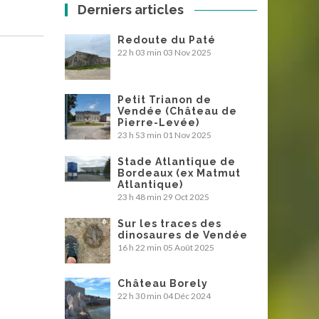
Derniers articles
Redoute du Paté
22 h 03 min
03 Nov 2025
Petit Trianon de
Vendée (Château de
Pierre-Levée)
23 h 53 min
01 Nov 2025
Stade Atlantique de
Bordeaux (ex Matmut
Atlantique)
23 h 48 min
29 Oct 2025
Sur les traces des
dinosaures de Vendée
16 h 22 min
05 Août 2025
Château Borely
22 h 30 min
04 Déc 2024