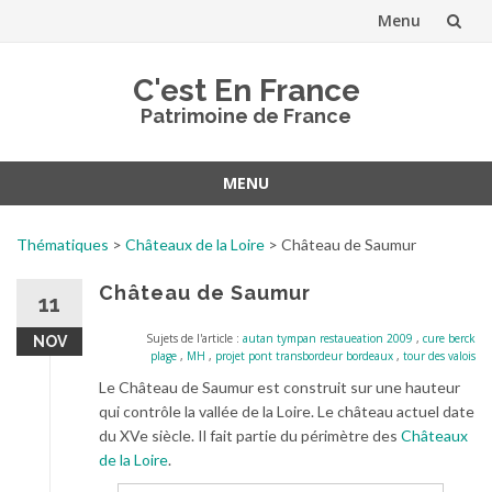
Menu
Aller
C'est En France
au
Patrimoine de France
contenu
MENU
Aller
au
Thématiques
>
Châteaux de la Loire
>
Château de Saumur
contenu
Château de Saumur
11
Sujets de l'article :
autan tympan restaueation 2009
,
cure berck
NOV
plage
,
MH
,
projet pont transbordeur bordeaux
,
tour des valois
Le Château de Saumur est construit sur une hauteur
qui contrôle la vallée de la Loire. Le château actuel date
du XVe siècle. Il fait partie du périmètre des
Châteaux
de la Loire
.