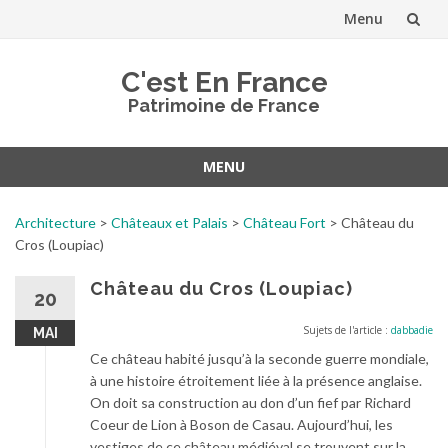
Menu
Aller
C'est En France
au
Patrimoine de France
contenu
MENU
Aller
au
Architecture
>
Châteaux et Palais
>
Château Fort
>
Château du
contenu
Cros (Loupiac)
Château du Cros (Loupiac)
20
Sujets de l'article :
dabbadie
MAI
Ce château habité jusqu’à la seconde guerre mondiale,
à une histoire étroitement liée à la présence anglaise.
On doit sa construction au don d’un fief par Richard
Coeur de Lion à Boson de Casau. Aujourd’hui, les
vestiges de ce château médiéval se trouvent sur la