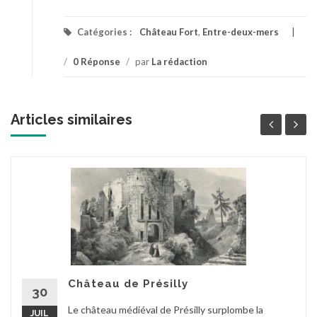
Catégories :
Château Fort
,
Entre-deux-mers
/
0 Réponse
/
par
La rédaction
Articles similaires
Château de Présilly
30
Le château médiéval de Présilly surplombe la
JUIL