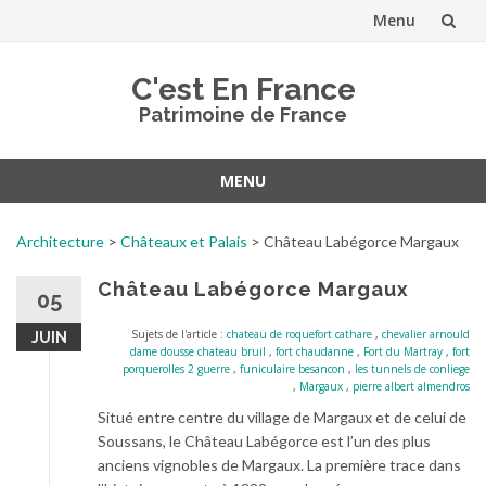
Menu
Aller
C'est En France
au
Patrimoine de France
contenu
MENU
Aller
au
Architecture
>
Châteaux et Palais
>
Château Labégorce Margaux
contenu
Château Labégorce Margaux
05
Sujets de l'article :
chateau de roquefort cathare
,
chevalier arnould
JUIN
dame dousse chateau bruil
,
fort chaudanne
,
Fort du Martray
,
fort
porquerolles 2 guerre
,
funiculaire besancon
,
les tunnels de conliege
,
Margaux
,
pierre albert almendros
Situé entre centre du village de Margaux et de celui de
Soussans, le Château Labégorce est l’un des plus
anciens vignobles de Margaux. La première trace dans